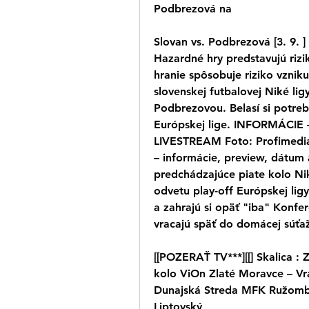
Podbrezová na
Slovan vs. Podbrezová [3. 9. ]
Hazardné hry predstavujú rizi
hranie spôsobuje riziko vzniku 
slovenskej futbalovej Niké ligy
Podbrezovou. Belasí si potreb
Európskej lige. INFORMÁCI
LIVESTREAM Foto: Profimedia 
– informácie, preview, dátum a
predchádzajúce piate kolo Niké
odvetu play-off Európskej ligy
a zahrajú si opäť "iba" Konfe
vracajú späť do domácej súťaž
[[POZERAŤ TV***][[] Skalica : 
kolo ViOn Zlaté Moravce – Vr
Dunajská Streda MFK Ružombe
Liptovský