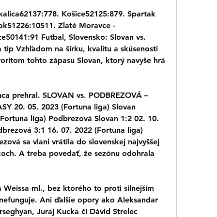
kalica62137:778. Košice52125:879. Spartak 
k51226:10511. Zlaté Moravce - 
50141:91 Futbal, Slovensko: Slovan vs. 
tip Vzhľadom na šírku, kvalitu a skúsenosti 
oritom tohto zápasu Slovan, ktorý navyše hrá 
nca prehral. SLOVAN vs. PODBREZOVÁ – 
0. 05. 2023 (Fortuna liga) Slovan 
Fortuna liga) Podbrezová Slovan 1:2 02. 10. 
brezová 3:1 16. 07. 2022 (Fortuna liga) 
vá sa vlani vrátila do slovenskej najvyššej 
koch. A treba povedať, že sezónu odohrala 
 Weissa ml., bez ktorého to proti silnejším 
nefunguje. Ani ďalšie opory ako Aleksandar 
rseghyan, Juraj Kucka či Dávid Strelec 