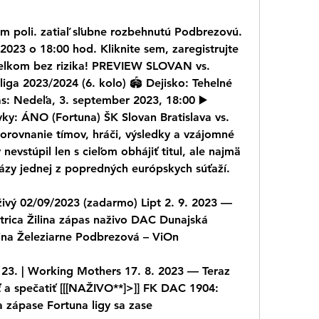
om poli. zatiaľ sľubne rozbehnutú Podbrezovú. 
023 o 18:00 hod. Kliknite sem, zaregistrujte 
 celkom bez rizika! PREVIEW SLOVAN vs. 
a 2023/2024 (6. kolo) 🏟️ Dejisko: Tehelné 
s: Nedeľa, 3. september 2023, 18:00 ▶️ 
ky: ÁNO (Fortuna) ŠK Slovan Bratislava vs. 
rovnanie tímov, hráči, výsledky a vzájomné 
evstúpil len s cieľom obhájiť titul, ale najmä 
ázy jednej z popredných európskych súťaží.
živý 02/09/2023 (zadarmo) Lipt 2. 9. 2023 — 
rica Žilina zápas naživo DAC Dunajská 
ina Železiarne Podbrezová – ViOn
 23. | Working Mothers 17. 8. 2023 — Teraz 
ť a spečatiť [[[NAŽIVO**]>]] FK DAC 1904: 
 zápase Fortuna ligy sa zase