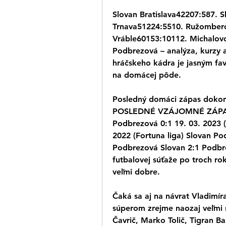
Slovan Bratislava42207:587. S
Trnava51224:5510. Ružombero
Vráble60153:10112. Michalovce
Podbrezová – analýza, kurzy a 
hráčskeho kádra je jasným fav
na domácej pôde.
Posledný domáci zápas doko
POSLEDNÉ VZÁJOMNÉ ZÁPASY 2
Podbrezová 0:1 19. 03. 2023 (
2022 (Fortuna liga) Slovan Pod
Podbrezová Slovan 2:1 Podbrezo
futbalovej súťaže po troch ro
veľmi dobre.
Čaká sa aj na návrat Vladimíra
súperom zrejme naozaj veľmi 
Čavrič, Marko Tolič, Tigran Ba