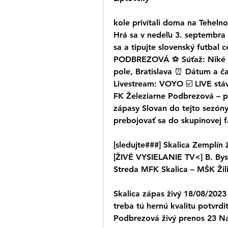
kole privítali doma na Teheln
Hrá sa v nedeľu 3. septembra 2
sa a tipujte slovenský futbal
PODBREZOVÁ ⚽ Súťaž: Niké lig
pole, Bratislava ⏰ Dátum a ča
Livestream: VOYO ☑️ LIVE stáv
FK Železiarne Podbrezová – po
zápasy Slovan do tejto sezóny n
prebojovať sa do skupinovej f
[sledujte###] Skalica Zemplín 
[ŽIVÉ VYSIELANIE TV<] B. Byst
Streda MFK Skalica – MŠK Žil
Skalica zápas živý 18/08/2023
treba tú hernú kvalitu potvrdi
Podbrezová živý prenos 23 Na