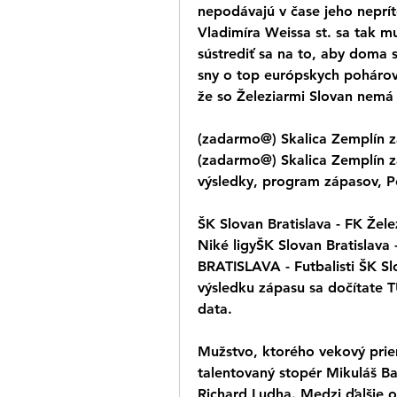
nepodávajú v čase jeho neprít
Vladimíra Weissa st. sa tak mu
sústrediť sa na to, aby doma
sny o top európskych pohárov
že so Železiarmi Slovan nemá 
(zadarmo@) Skalica Zemplín z
(zadarmo@) Skalica Zemplín z
výsledky, program zápasov, Po
ŠK Slovan Bratislava - FK Žel
Niké ligyŠK Slovan Bratislava
BRATISLAVA - Futbalisti ŠK Slo
výsledku zápasu sa dočítate TU!
data.
Mužstvo, ktorého vekový priem
talentovaný stopér Mikuláš Ba
Richard Ludha. Medzi ďalšie o