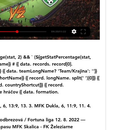
e(stat, 2) && ` (${getStatPercentage(stat, 
name}} # {{ data. records. record[0]. 
 {{ data. teamLongName? 'Team/Krajina': ''}} 
shortName}} {{ record. longName. split(' ')[0]}} {{ 
ountryShortcut]}} {{ record. 
hráčov {{ data. formation.
 6, 13:9, 13. 3. MFK Dukla, 6, 11:9, 11. 4.
odbrezová / Fortuna liga 12. 8. 2022 — 
pasu MFK Skalica - FK Železiarne 