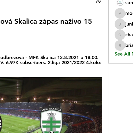
son
mo
mogy59
vá Skalica zápas naživo 15 
jun
juniorr
cha
chatgp
bri
briangi
See All
odbrezová - MFK Skalica 13.8.2021 o 18:00. 
TV. 6.97K subscribers. 2.liga 2021/2022 4.kolo: 