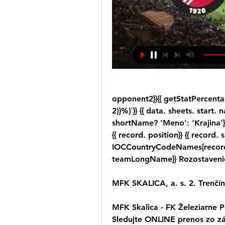
opponent2}}{{ getStatPercentag
2)}%)`}} {{ data. sheets. start. 
shortName? 'Meno': 'Krajina'}}
{{ record. position}} {{ record. 
IOCCountryCodeNames[record. c
teamLongName}} Rozostavenie 
MFK SKALICA, a. s. 2. Trenčín,
MFK Skalica - FK Železiarne P
Sledujte ONLINE prenos zo zá