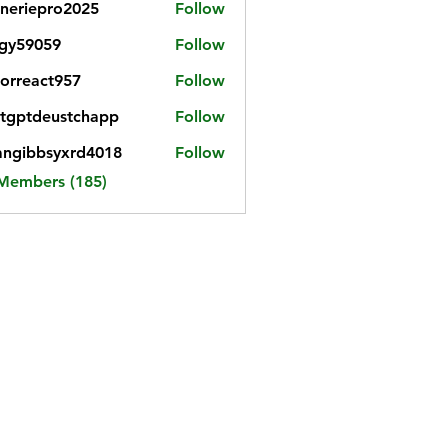
neriepro2025
Follow
gy59059
Follow
059
iorreact957
Follow
eact957
tgptdeustchapp
Follow
tdeustchapp
angibbsyxrd4018
Follow
bbsyxrd4018
 Members (185)