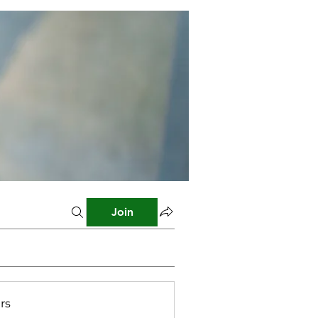
Join
rs