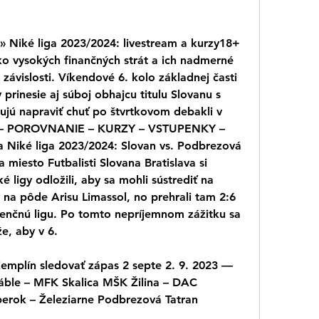
 » Niké liga 2023/2024: livestream a kurzy18+ 
ko vysokých finančných strát a ich nadmerné 
závislosti. Víkendové 6. kolo základnej časti 
 prinesie aj súboj obhajcu titulu Slovanu s 
ujú napraviť chuť po štvrtkovom debakli v 
E – POROVNANIE – KURZY – VSTUPENKY – 
Niké liga 2023/2024: Slovan vs. Podbrezová 
 miesto Futbalisti Slovana Bratislava si 
 ligy odložili, aby sa mohli sústrediť na 
 na pôde Arisu Limassol, no prehrali tam 2:6 
renčnú ligu. Po tomto nepríjemnom zážitku sa 
e, aby v 6.
Zemplín sledovať zápas 2 septe 2. 9. 2023 — 
áble – MFK Skalica MŠK Žilina – DAC 
rok – Železiarne Podbrezová Tatran 