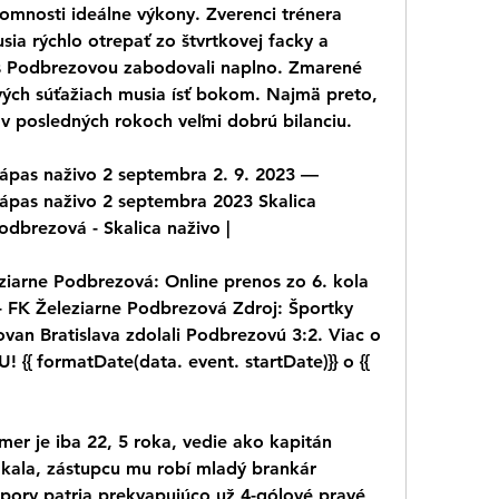
omnosti ideálne výkony. Zverenci trénera 
sia rýchlo otrepať zo štvrtkovej facky a 
 s Podbrezovou zabodovali naplno. Zmarené 
ých súťažiach musia ísť bokom. Najmä preto, 
v posledných rokoch veľmi dobrú bilanciu.
ápas naživo 2 septembra 2. 9. 2023 — 
ápas naživo 2 septembra 2023 Skalica 
dbrezová - Skalica naživo |
eziarne Podbrezová: Online prenos zo 6. kola 
 - FK Železiarne Podbrezová Zdroj: Športky 
van Bratislava zdolali Podbrezovú 3:2. Viac o 
 {{ formatDate(data. event. startDate)}} o {{ 
er je iba 22, 5 roka, vedie ako kapitán 
kala, zástupcu mu robí mladý brankár 
pory patria prekvapujúco už 4-gólové pravé 