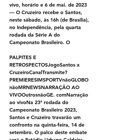
vivo, horário e 6 de mai. de 2023 
— O Cruzeiro recebe o Santos, 
neste sábado, às 16h (de Brasília), 
no Independência, pela quarta 
rodada da Série A do 
Campeonato Brasileiro. O
PALPITES E 
RETROSPECTOSJogoSantos x 
CruzeiroCanalTransmite? 
PREMIERESIMSPORTVnãoGLOBO
nãoMRNEWSNARRAÇÃO AO 
VIVOOutrosnãoGE. comNarração 
ao vivoNa 23ª rodada do 
Campeonato Brasileiro 2023, 
Santos e Cruzeiro travarão um 
confronto na quinta-feira, 14 de 
setembro. O palco deste embate 
será o Estádio Urbano Caldeira, 