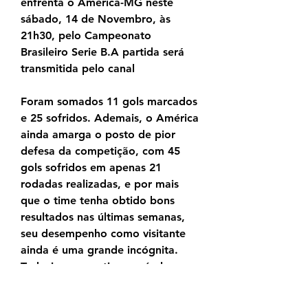
enfrenta o América-MG neste 
sábado, 14 de Novembro, às 
21h30, pelo Campeonato 
Brasileiro Serie B.A partida será 
transmitida pelo canal
Foram somados 11 gols marcados 
e 25 sofridos. Ademais, o América 
ainda amarga o posto de pior 
defesa da competição, com 45 
gols sofridos em apenas 21 
rodadas realizadas, e por mais 
que o time tenha obtido bons 
resultados nas últimas semanas, 
seu desempenho como visitante 
ainda é uma grande incógnita. 
Todavia, se mantiver o nível 
competitivo apresentado contra 
São Paulo e Santos, a tendência é 