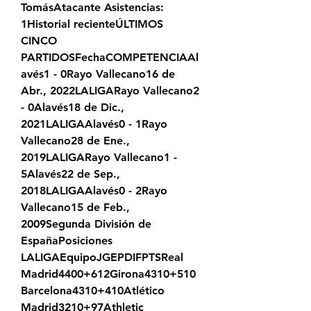
TomásAtacante Asistencias: 
1Historial recienteÚLTIMOS 
CINCO 
PARTIDOSFechaCOMPETENCIAAl
avés1 - 0Rayo Vallecano16 de 
Abr., 2022LALIGARayo Vallecano2 
- 0Alavés18 de Dic., 
2021LALIGAAlavés0 - 1Rayo 
Vallecano28 de Ene., 
2019LALIGARayo Vallecano1 - 
5Alavés22 de Sep., 
2018LALIGAAlavés0 - 2Rayo 
Vallecano15 de Feb., 
2009Segunda División de 
EspañaPosiciones 
LALIGAEquipoJGEPDIFPTSReal 
Madrid4400+612Girona4310+510
Barcelona4310+410Atlético 
Madrid3210+97Athletic 