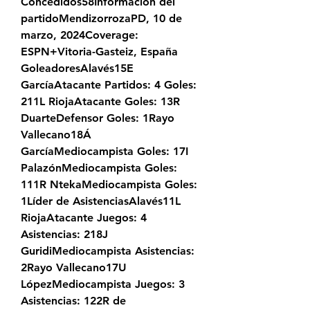
Concedidos58Información del 
partidoMendizorrozaPD, 10 de 
marzo, 2024Coverage: 
ESPN+Vitoria-Gasteiz, España 
GoleadoresAlavés15E 
GarcíaAtacante Partidos: 4 Goles: 
211L RiojaAtacante Goles: 13R 
DuarteDefensor Goles: 1Rayo 
Vallecano18Á 
GarcíaMediocampista Goles: 17I 
PalazónMediocampista Goles: 
111R NtekaMediocampista Goles: 
1Líder de AsistenciasAlavés11L 
RiojaAtacante Juegos: 4 
Asistencias: 218J 
GuridiMediocampista Asistencias: 
2Rayo Vallecano17U 
LópezMediocampista Juegos: 3 
Asistencias: 122R de 