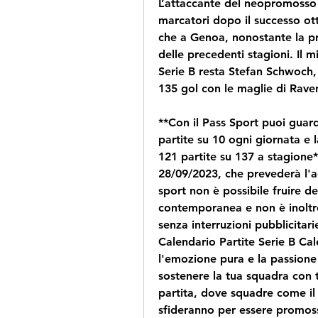
L’attaccante del neopromosso Ca
marcatori dopo il successo o
che a Genoa, nonostante la pr
delle precedenti stagioni. Il m
Serie B resta Stefan Schwoch, 
135 gol con le maglie di Rave
**Con il Pass Sport puoi guard
partite su 10 ogni giornata 
121 partite su 137 a stagione*
28/09/2023, che prevederà l'ag
sport non è possibile fruire del
contemporanea e non è inoltre
senza interruzioni pubblicitari
Calendario Partite Serie B Cal
l'emozione pura e la passione 
sostenere la tua squadra con tu
partita, dove squadre come il 
sfideranno per essere promoss