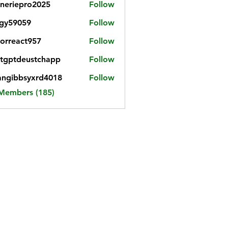
neriepro2025
Follow
gy59059
Follow
059
iorreact957
Follow
eact957
tgptdeustchapp
Follow
tdeustchapp
angibbsyxrd4018
Follow
bbsyxrd4018
 Members (185)