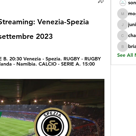
son
mo
mogy59
 Streaming: Venezia-Spezia 
jun
juniorr
5 settembre 2023
cha
chatgp
bri
briangi
See All
 B. 20:30 Venezia - Spezia. RUGBY - RUGBY 
nda - Namibia. CALCIO - SERIE A. 15:00 