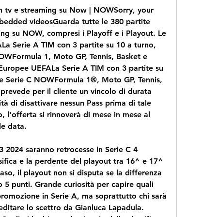
 in tv e streaming su Now | NOWSorry, your 
edded videosGuarda tutte le 380 partite 
ming su NOW, compresi i Playoff e i Playout. Le 
 Serie A TIM con 3 partite su 10 a turno, 
NOWFormula 1, Moto GP, Tennis, Basket e 
Europee UEFALa Serie A TIM con 3 partite su 
T e Serie C NOWFormula 1®, Moto GP, Tennis, 
prevede per il cliente un vincolo di durata 
ità di disattivare nessun Pass prima di tale 
 l'offerta si rinnoverà di mese in mese al 
le data.
3 2024 saranno retrocesse in Serie C 4 
sifica e la perdente del playout tra 16^ e 17^ 
aso, il playout non si disputa se la differenza 
 5 punti. Grande curiosità per capire quali 
romozione in Serie A, ma soprattutto chi sarà 
ditare lo scettro da Gianluca Lapadula. 