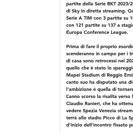
partite della Serie BKT 2023/
di Sky in diretta streaming. Q
Serie A TIM con 3 partite su 
con 121 partite su 137 a stag
Europa Conference League.
Prima di fare il proprio esord
scenderanno in campo per i tr
di casa sono retrocessi nel 202
quello che è stato lo spareggio
Mapei Stadium di Reggio Emilia 
canto suo ha disputato una dis
l’ambizione è quella di tornar
L’anno scorso la risalita verso 
Claudio Ranieri, che ha ottenut
vedere Spezia Venezia streami
terrà allo stadio Picco di La S
d’inizio dell’incontro fissato p