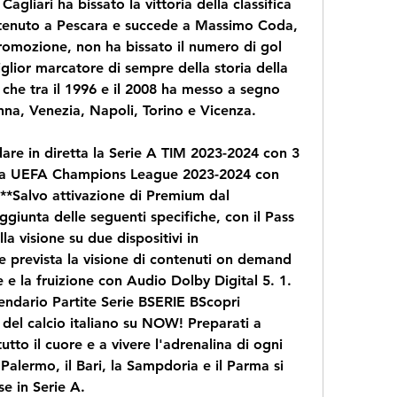
gliari ha bissato la vittoria della classifica 
ttenuto a Pescara e succede a Massimo Coda, 
omozione, non ha bissato il numero di gol 
iglior marcatore di sempre della storia della 
che tra il 1996 e il 2008 ha messo a segno 
nna, Venezia, Napoli, Torino e Vicenza.
are in diretta la Serie A TIM 2023-2024 con 3 
e la UEFA Champions League 2023-2024 con 
**Salvo attivazione di Premium dal 
giunta delle seguenti specifiche, con il Pass 
la visione su due dispositivi in 
 prevista la visione di contenuti on demand 
e e la fruizione con Audio Dolby Digital 5. 1. 
endario Partite Serie BSERIE BScopri 
del calcio italiano su NOW! Preparati a 
tto il cuore e a vivere l'adrenalina di ogni 
Palermo, il Bari, la Sampdoria e il Parma si 
e in Serie A.