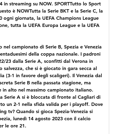
24 in streaming su NOW. SPORTTutto lo Sport 
uesto è NOWTutta la Serie BKT e la Serie C, la 
10 ogni giornata, la UEFA Champions League 
ione, tutta la UEFA Europa League e la UEFA 
io nel campionato di Serie B, Spezia e Venezia 
entaduesimi della coppa nazionale. I padroni 
2/23 dalla Serie A, sconfitti dal Verona in 
 salvezza, che si è giocato in gara secca al 
(3-1 in favore degli scaligeri). Il Venezia dal 
creta Serie B nella passata stagione, ma 
e in alto nel massimo campionato italiano. 
la Serie A si è bloccata di fronte al Cagliari di 
o un 2-1 nella sfida valida per i playoff. Dove 
ng tv? Quando si gioca Spezia-Venezia si 
pezia, lunedì 14 agosto 2023 con il calcio 
er le ore 21.