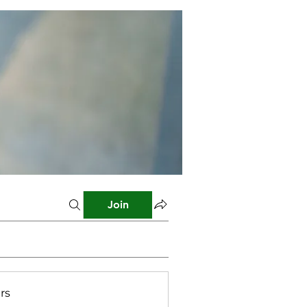
Join
rs