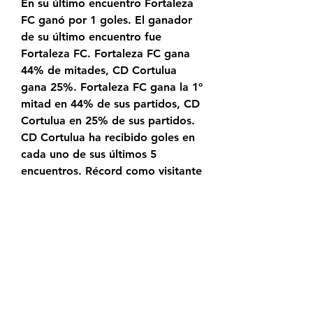
En su último encuentro Fortaleza 
FC ganó por 1 goles. El ganador 
de su último encuentro fue 
Fortaleza FC. Fortaleza FC gana 
44% de mitades, CD Cortulua 
gana 25%. Fortaleza FC gana la 1º 
mitad en 44% de sus partidos, CD 
Cortulua en 25% de sus partidos. 
CD Cortulua ha recibido goles en 
cada uno de sus últimos 5 
encuentros. Récord como visitante 
de CD Cortulua esta temporada: 0 
victorias, 3 empates, 2 derrotas. 
Récord como local de Fortaleza 
FC esta temporada: 5 victorias, 0 
empates, 0 derrotas. CD Cortulua 
no ha marcado en 2 de sus 
últimos 5 encuentros como 
visitante en Primera B esta 