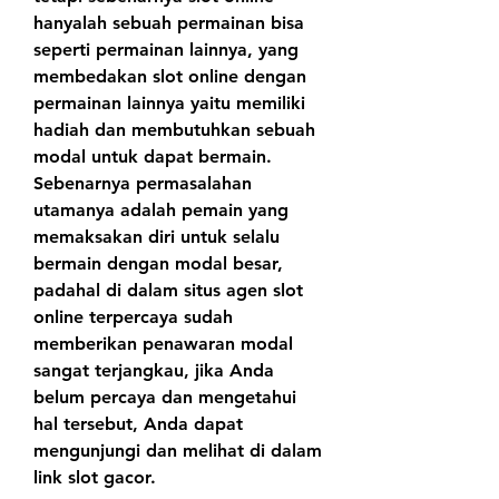
hanyalah sebuah permainan bisa 
seperti permainan lainnya, yang 
membedakan slot online dengan 
permainan lainnya yaitu memiliki 
hadiah dan membutuhkan sebuah 
modal untuk dapat bermain. 
Sebenarnya permasalahan 
utamanya adalah pemain yang 
memaksakan diri untuk selalu 
bermain dengan modal besar, 
padahal di dalam situs agen slot 
online terpercaya sudah 
memberikan penawaran modal 
sangat terjangkau, jika Anda 
belum percaya dan mengetahui 
hal tersebut, Anda dapat 
mengunjungi dan melihat di dalam 
link slot gacor.