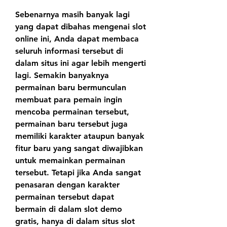
Sebenarnya masih banyak lagi 
yang dapat dibahas mengenai slot 
online ini, Anda dapat membaca 
seluruh informasi tersebut di 
dalam situs ini agar lebih mengerti 
lagi. Semakin banyaknya 
permainan baru bermunculan 
membuat para pemain ingin 
mencoba permainan tersebut, 
permainan baru tersebut juga 
memiliki karakter ataupun banyak 
fitur baru yang sangat diwajibkan 
untuk memainkan permainan 
tersebut. Tetapi jika Anda sangat 
penasaran dengan karakter 
permainan tersebut dapat 
bermain di dalam slot demo 
gratis, hanya di dalam situs slot 