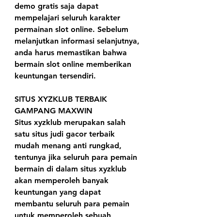
demo gratis saja dapat 
mempelajari seluruh karakter 
permainan slot online. Sebelum 
melanjutkan informasi selanjutnya, 
anda harus memastikan bahwa 
bermain slot online memberikan 
keuntungan tersendiri.
SITUS XYZKLUB TERBAIK 
GAMPANG MAXWIN
Situs xyzklub merupakan salah 
satu situs judi gacor terbaik 
mudah menang anti rungkad, 
tentunya jika seluruh para pemain 
bermain di dalam situs xyzklub 
akan memperoleh banyak 
keuntungan yang dapat 
membantu seluruh para pemain 
untuk memperoleh sebuah 