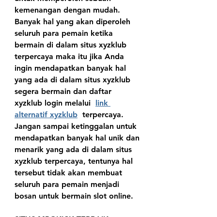
kemenangan dengan mudah. 
Banyak hal yang akan diperoleh 
seluruh para pemain ketika 
bermain di dalam situs xyzklub 
terpercaya maka itu jika Anda 
ingin mendapatkan banyak hal 
yang ada di dalam situs xyzklub 
segera bermain dan daftar 
xyzklub login melalui  
link 
alternatif xyzklub
  terpercaya. 
Jangan sampai ketinggalan untuk 
mendapatkan banyak hal unik dan 
menarik yang ada di dalam situs 
xyzklub terpercaya, tentunya hal 
tersebut tidak akan membuat 
seluruh para pemain menjadi 
bosan untuk bermain slot online.