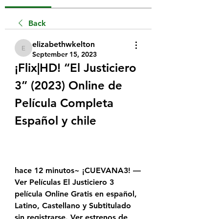
Back
elizabethwkelton
elizabethwkelton
September 15, 2023
¡Flix|HD! “El Justiciero 
3” (2023) Online de 
Película Completa 
Español y chile
hace 12 minutos~ ¡CUEVANA3! — 
Ver Películas El Justiciero 3 
película Online Gratis en español, 
Latino, Castellano y Subtitulado 
sin registrarse. Ver estrenos de 