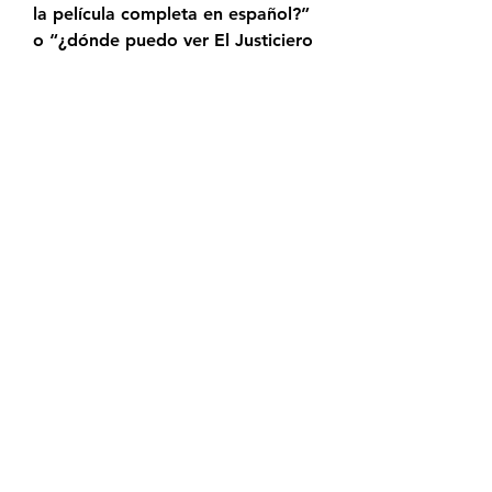
la película completa en español?” 
o “¿dónde puedo ver El Justiciero 
3 la película completa?”.
Que esto ocurra se debe a 
muchos factores como: la 
conexión a Internet, la página 
desde la que estés viendo la 
película gratis o la calidad de 
reproducción elegida.
Todos estos problemas se pueden 
solucionar, salvo la velocidad de 
tu internet, por ello en este aqui 
encontrarás solo páginas para ver 
películas en Internet gratis en 
castellano y sin cortes de gran 
calidad dónde estás problemas no 
existen o son muy poco comunes.