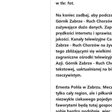
w tle: fot.
Na koniec zadbaj, aby podczas
Górnik Zabrze - Ruch Chorzów 
zużywające dużo danych. Zap
prędkości internetu i sprawisz
jakości. Kanały telewizyjne 
Zabrze - Ruch Chorzów na żyw
tego zbliżającymi się wielkim
zagraniczne ośrodki telewizyj
Azji. Górnik Zabrze - Ruch Ch
tekstowej, uaktualnianej na b
rzeczywistym.
Ernesta Pohla w Zabrzu. Mecz
tylko cały region, ale i piłkar
niezwykle ciekawego pojedyn
faworytami będą tutaj gospodar
sobie bardzo podobnie, więc 