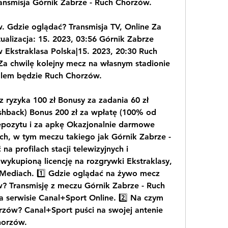
ansmisja Górnik Zabrze - Ruch Chorzów.
 Gdzie oglądać? Transmisja TV, Online Za 
alizacja: 15. 2023, 03:56 Górnik Zabrze 
Ekstraklasa Polska|15. 2023, 20:30 Ruch 
a chwilę kolejny mecz na własnym stadionie 
alem będzie Ruch Chorzów.
ryzyka 100 zł Bonusy za zadania 60 zł 
shback) Bonus 200 zł za wpłatę (100% od 
epozytu i za apkę Okazjonalnie darmowe 
h, w tym meczu takiego jak Górnik Zabrze - 
 profilach stacji telewizyjnych i 
wykupioną licencję na rozgrywki Ekstraklasy, 
 Mediach. 1️⃣ Gdzie oglądać na żywo mecz 
? Transmisję z meczu Górnik Zabrze - Ruch 
 serwisie Canal+Sport Online. 2️⃣ Na czym 
rzów? Canal+Sport puści na swojej antenie 
horzów.