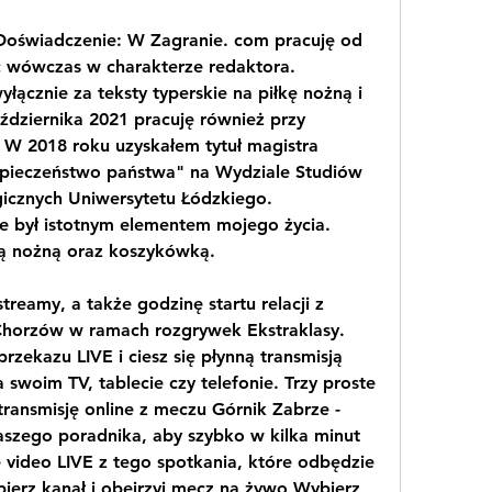
Doświadczenie: W Zagranie. com pracuję od 
c wówczas w charakterze redaktora. 
cznie za teksty typerskie na piłkę nożną i 
dziernika 2021 pracuję również przy 
 W 2018 roku uzyskałem tytuł magistra 
bezpieczeństwo państwa" na Wydziale Studiów 
icznych Uniwersytetu Łódzkiego. 
e był istotnym elementem mojego życia. 
łką nożną oraz koszykówką.
reamy, a także godzinę startu relacji z 
Chorzów w ramach rozgrywek Ekstraklasy. 
zekazu LIVE i ciesz się płynną transmisją 
 swoim TV, tablecie czy telefonie. Trzy proste 
transmisję online z meczu Górnik Zabrze - 
aszego poradnika, aby szybko w kilka minut 
 video LIVE z tego spotkania, które odbędzie 
ierz kanał i obejrzyj mecz na żywo Wybierz 