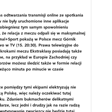
 odtwarzania transmisji online ze spotkania 
nie były uruchomione inne aplikacje 
obiegniesz tym samym spowolnieniu 
, że relacja z meczu odpali się w maksymalnej 
Canal+Sport pokażą w Polsce mecz Górnik 
o w TV (15. 20:30). Prawa telewizyjne do 
i krokami meczu Ekstraklasy posiadają także 
ne, na przykład w Europie Zachodniej czy 
orzów możesz śledzić także w formie relacji 
ieżąco minuta po minucie w czasie 
e pomiędzy tymi ekipami elektryzują nie 
ską Polskę, więc należy oczekiwać tutaj 
ku. Zdaniem bukmacherów delikatnymi 
ze, lecz jedni i drudzy jak na razie radzą 
wytypowanie zwycięzcy nie będzie tutaj 