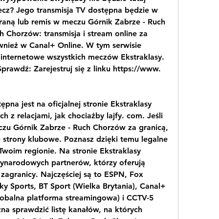
ecz? Jego transmisja TV dostępna będzie w 
raną lub remis w meczu Górnik Zabrze - Ruch 
Chorzów: transmisja i stream online za 
nież w Canal+ Online. W tym serwisie 
 internetowe wszystkich meczów Ekstraklasy. 
rawdź: Zarejestruj się z linku https://www. 
pna jest na oficjalnej stronie Ekstraklasy 
z relacjami, jak chociażby lajfy. com. Jeśli 
czu Górnik Zabrze - Ruch Chorzów za granicą, 
 strony klubowe. Poznasz dzięki temu legalne 
 Twoim regionie. Na stronie Ekstraklasy 
zynarodowych partnerów, którzy oferują 
agranicy. Najczęściej są to ESPN, Fox 
ky Sports, BT Sport (Wielka Brytania), Canal+ 
lobalna platforma streamingowa) i CCTV-5 
na sprawdzić listę kanałów, na których 