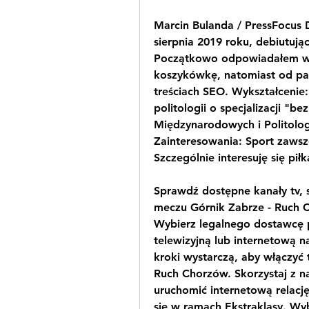
Marcin Bulanda / PressFocus 
sierpnia 2019 roku, debiutują
Początkowo odpowiadałem wyłą
koszykówkę, natomiast od paź
treściach SEO. Wykształcenie:
politologii o specjalizacji "
Międzynarodowych i Politolog
Zainteresowania: Sport zawsz
Szczególnie interesuję się pi
Sprawdź dostępne kanały tv, st
meczu Górnik Zabrze - Ruch 
Wybierz legalnego dostawcę pr
telewizyjną lub internetową na
kroki wystarczą, aby włączyć 
Ruch Chorzów. Skorzystaj z n
uruchomić internetową relację
się w ramach Ekstraklasy. Wyb