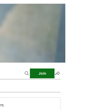
Join
rs