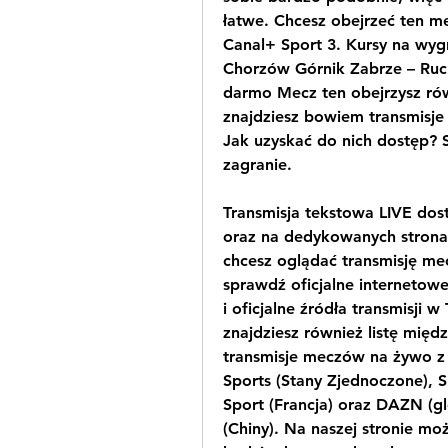
łatwe. Chcesz obejrzeć ten m
Canal+ Sport 3. Kursy na wyg
Chorzów Górnik Zabrze – Ruch 
darmo Mecz ten obejrzysz rów
znajdziesz bowiem transmisje
Jak uzyskać do nich dostęp? Sp
zagranie.
Transmisja tekstowa LIVE dostę
oraz na dedykowanych stronach 
chcesz oglądać transmisję me
sprawdź oficjalne internetowe
i oficjalne źródła transmisji w
znajdziesz również listę międ
transmisje meczów na żywo z z
Sports (Stany Zjednoczone), S
Sport (Francja) oraz DAZN (g
(Chiny). Na naszej stronie moż