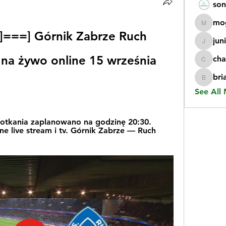
son
mo
mogy59
===] Górnik Zabrze Ruch 
jun
juniorr
na żywo online 15 września 
cha
chatgp
bri
briangi
See All
otkania zaplanowano na godzinę 20:30. 
ne live stream i tv. Górnik Zabrze — Ruch 