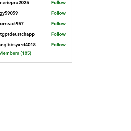
neriepro2025
Follow
gy59059
Follow
059
iorreact957
Follow
eact957
tgptdeustchapp
Follow
tdeustchapp
angibbsyxrd4018
Follow
bbsyxrd4018
 Members (185)