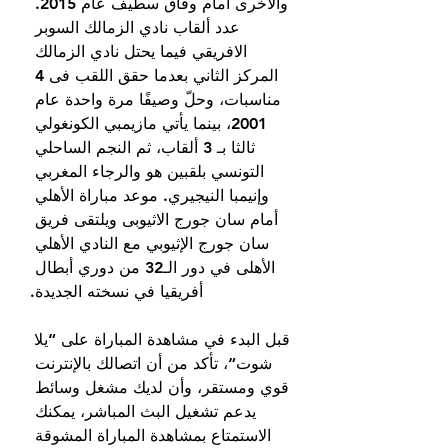
والأخرى أمام وفاق سطيف عام 2015. 
عدد ألقاب نادي الزمالك السوبر 
الافريقي فيما يحتل نادي الزمالك 
المركز الثاني بعدما حقق اللقب فى 4 
مناسبات، وحلّ وصيفًا مرة واحدة عام 
2001، بينما يأتي مازيمبي الكونغولي 
ثالثا بـ 3 ألقاب، ثم النجم الساحلي 
التونسي بلقبين هو والرجاء المغربي 
وإنيمبا النيجيري. موعد مباراة الأهلي 
أمام سان جورج الاثيوبى ويلتقى فريق 
سان جورج الإثيوبي مع النادي الأهلي 
الأهلى في دور الـ32 من دوري أبطال 
أفريقيا في نسخته الجديدة.
قبل البدء في مشاهدة المباراة على “يلا 
شوت“، تأكد من أن اتصالك بالإنترنت 
قوي ومستقر، وأن لديك مشغل وسائط 
يدعم تشغيل البث المباشر، يمكنك 
الاستمتاع بمشاهدة المباراة المشوقة 