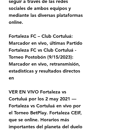
seguir a través de las redes 
sociales de ambos equipos y 
mediante las diversas plataformas 
online.
Fortaleza FC – Club Cortuluá: 
Marcador en vivo, últimas Partido 
Fortaleza FC vs Club Cortuluá - 
Torneo Postobón (9/15/2023): 
Marcador en vivo, retransmisión, 
estadísticas y resultados directos 
en
VER EN VIVO Fortaleza vs 
Cortuluá por los 2 may 2021 — 
Fortaleza vs Cortuluá en vivo por 
el Torneo BetPlay. Fortaleza CEIF, 
que se online. Horarios más 
importantes del planeta del duelo