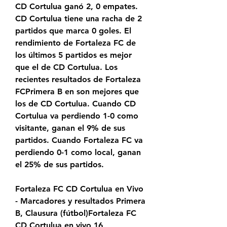
CD Cortulua ganó 2, 0 empates. 
CD Cortulua tiene una racha de 2 
partidos que marca 0 goles. El 
rendimiento de Fortaleza FC de 
los últimos 5 partidos es mejor 
que el de CD Cortulua. Los 
recientes resultados de Fortaleza 
FCPrimera B en son mejores que 
los de CD Cortulua. Cuando CD 
Cortulua va perdiendo 1-0 como 
visitante, ganan el 9% de sus 
partidos. Cuando Fortaleza FC va 
perdiendo 0-1 como local, ganan 
el 25% de sus partidos.
Fortaleza FC CD Cortulua en Vivo 
- Marcadores y resultados Primera 
B, Clausura (fútbol)Fortaleza FC 
CD Cortulua en vivo 16 