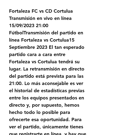
Fortaleza FC vs CD Cortulua 
Transmisión en vivo en línea 
15/09/2023 21:00 
FútbolTransmisión del partido en 
línea Fortaleza vs Cortulua15 
Septiembre 2023 El tan esperado 
partido cara a cara entre 
Fortaleza vs Cortulua tendrá su 
lugar. La retransmisión en directo 
del partido está prevista para las 
21:00. Lo más aconsejable es ver 
el historial de estadísticas previas 
entre los equipos presentados en 
directo y, por supuesto, hemos 
hecho todo lo posible para 
ofrecerte esa oportunidad. Para 
ver el partido, únicamente tienes 
que registrarte en línea, y hay que 