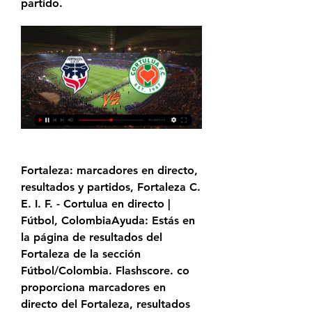
partido.
Fortaleza: marcadores en directo, 
resultados y partidos, Fortaleza C. 
E. I. F. - Cortulua en directo | 
Fútbol, ColombiaAyuda: Estás en 
la página de resultados del 
Fortaleza de la sección 
Fútbol/Colombia. Flashscore. co 
proporciona marcadores en 
directo del Fortaleza, resultados 