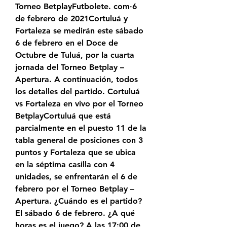
Torneo BetplayFutbolete. com·6 
de febrero de 2021Cortuluá y 
Fortaleza se medirán este sábado 
6 de febrero en el Doce de 
Octubre de Tuluá, por la cuarta 
jornada del Torneo Betplay – 
Apertura. A continuación, todos 
los detalles del partido. Cortuluá 
vs Fortaleza en vivo por el Torneo 
BetplayCortuluá que está 
parcialmente en el puesto 11 de la 
tabla general de posiciones con 3 
puntos y Fortaleza que se ubica 
en la séptima casilla con 4 
unidades, se enfrentarán el 6 de 
febrero por el Torneo Betplay – 
Apertura. ¿Cuándo es el partido? 
El sábado 6 de febrero. ¿A qué 
horas es el juego? A las 17:00 de 