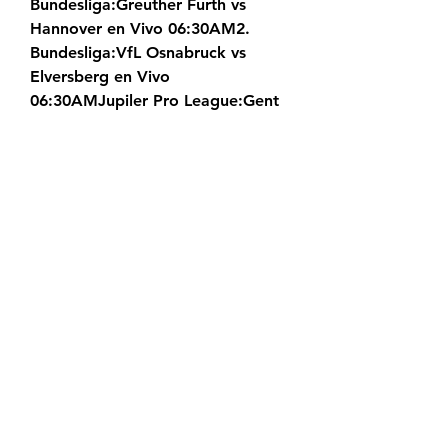
Bundesliga:Greuther Furth vs 
Hannover en Vivo 06:30AM2. 
Bundesliga:VfL Osnabruck vs 
Elversberg en Vivo 
06:30AMJupiler Pro League:Gent 
vs Club Brugge en Vivo 
07:00AMMotoGP:Barcelona 
(España) - Carrera en Vivo 
07:00AMLa Liga EA Sports:Girona 
vs UD Las Palmas en Vivo 
07:00AMLaLiga Hypermotion:FC 
Andorra vs CD Tenerife en Vivo 
07:30AMEredivisie:Fortuna Sittard 
vs Ajax en Vivo 
07:30AMEredivisie:FC Volendam 
vs Twente en Vivo 
08:00AMFormula 1:Gran Premio 
de Italia - Carrera en Vivo 
08:00AMPremier League:Liverpool 