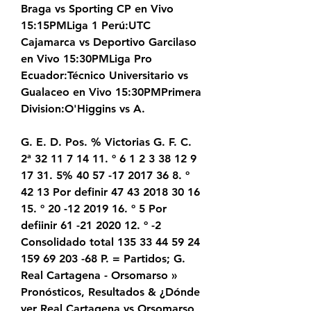
Braga vs Sporting CP en Vivo 
15:15PMLiga 1 Perú:UTC 
Cajamarca vs Deportivo Garcilaso 
en Vivo 15:30PMLiga Pro 
Ecuador:Técnico Universitario vs 
Gualaceo en Vivo 15:30PMPrimera 
Division:O'Higgins vs A.
G. E. D. Pos. % Victorias G. F. C. 
2ª 32 11 7 14 11. º 6 1 2 3 38 12 9 
17 31. 5% 40 57 -17 2017 36 8. º 
42 13 Por definir 47 43 2018 30 16 
15. º 20 -12 2019 16. º 5 Por 
defiinir 61 -21 2020 12. º -2 
Consolidado total 135 33 44 59 24 
159 69 203 -68 P. = Partidos; G. 
Real Cartagena - Orsomarso » 
Pronósticos, Resultados & ¿Dónde 
ver Real Cartagena vs Orsomarso 