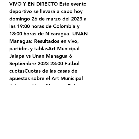
VIVO Y EN DIRECTO Este evento 
deportivo se llevará a cabo hoy 
domingo 26 de marzo del 2023 a 
las 19:00 horas de Colombia y 
18:00 horas de Nicaragua. UNAN 
Managua: Resultados en vivo, 
partidos y tablasArt Municipal 
Jalapa vs Unan Managua 6 
Septiembre 2023 23:00 Fútbol 
cuotasCuotas de las casas de 
apuestas sobre el Art Municipal 
Jalapa vs Unan ManaguaEntre 
otras cosas, hemos preparado el 
pronóstico para el partido entre 
Art Municipal Jalapa vs Unan 
Managua el 06 Septiembre 2023, 
que se basa en una evaluación del 
estado funcional de cada equipo 
enfrentado, así como su historial 