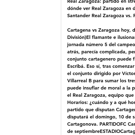
Real Zaragoza: partido en str
dónde ver Real Zaragoza en di
Santander Real Zaragoza vs. 
Cartagena vs Zaragoza hoy, d
División)El flamante e ilusiona
jornada número 5 del campeo
atrás, parecía complicada, pe
conjunto cartagenero puede fac
Escribá. Eso sí, tras comenzar
el conjunto dirigido por Vícto
Villarreal B para sumar los tr
puede insuflar de moral a la p
el Real Zaragoza, equipo que 
Horarios: ¿cuándo y a qué hor
partido que disputan Cartagen
disputará el domingo, 10 de se
Cartagonova. PARTIDOFC Car
de septiembreESTADIOCartago