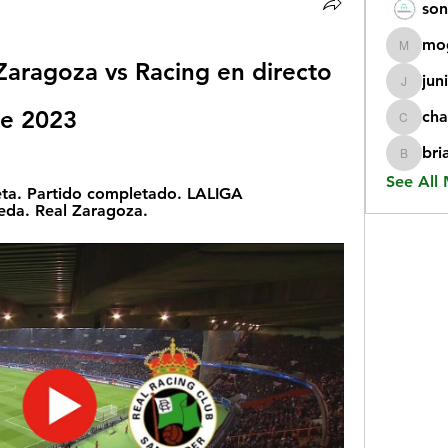
son
mo
mogy59
Zaragoza vs Racing en directo 
jun
juniorr
re 2023
cha
chatgp
bri
briangi
See All
ta. Partido completado. LALIGA 
da. Real Zaragoza.