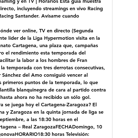
eaming y en TV | Horarios Esta guía muestra 
recto, incluyendo streamings en vivo Racing 
Racing Santander. Avísame cuando
ónde ver online, TV en directo (Segunda 
nte líder de la Liga Hypermotion visita en la 
nato Cartagena, una plaza que, campañas 
ro el rendimiento esta temporada del 
ilitar la labor a los hombres de Fran 
 la temporada con tres derrotas consecutivas, 
r Sánchez del Amo consiguió vencer al 
es primeros puntos de la temporada, lo que 
lantilla blanquinegra de cara al partido contra 
hasta ahora no ha recibido un sólo gol. 
a se juega hoy el Cartagena-Zaragoza? El 
a y Zaragoza en la quinta jornada de liga se 
ptiembre, a las 18:30 horas en el 
tagena – Real ZaragozaFECHADomingo, 10 
novaHORARIO18:30 horas Televisión: 