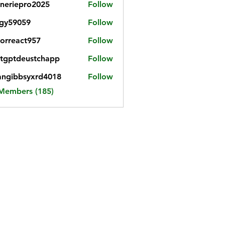
neriepro2025
Follow
gy59059
Follow
059
iorreact957
Follow
eact957
tgptdeustchapp
Follow
tdeustchapp
angibbsyxrd4018
Follow
bbsyxrd4018
 Members (185)