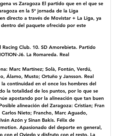
gena vs Zaragoza El partido que en el que se 
ragoza en la 5ª jornada de la Liga 
n directo a través de Movistar + La Liga, ya 
 dentro del paquete ofrecido por este 
l Racing Club. 10. SD Amorebieta. Partido 
OTION·J6. La Romareda. Real
ena: Marc Martínez; Solà, Fontán, Verdú, 
rdo, Álamo, Musto; Ortuño y Jansson. Real 
la continuidad en el once los hombres del 
 la totalidad de los puntos, por lo que se 
núe apostando por la alineación que tan buen 
osible alineación del Zaragoza: Cristian; Fran 
 Carlos Nieto; Francho, Marc Aguado, 
ván Azón y Sinan Bakis. Félix de 
motion. Apasionado del deporte en general, 
ro con el Oviedo y disfruto con el resto. La 