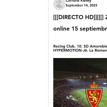
Clifford Kelley
September 14, 2023
[[[DIRECTO HD]][[[] 
online 15 septiemb
Racing Club. 10. SD Amorebie
HYPERMOTION·J6. La Romare