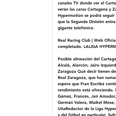
canales TV donde ver el Carta
verán las caras Cartagena y Za
Hypermotion se podrá seguir e
que la Segunda División entra
gigante telefónico.
Real Racing Club | Web Oficia
completado. LALIGA HYPERM
Posible alineación del Cartag
Alcalá, Alarcón; Jairo Izquie
Zaragoza Qué decir tienen de 
Real Zaragoza, que han sumado
espera que Fran Escribá conti
rendimiento está ofreciendo. P
Gámez, Francés, Jair Amador,
Germán Valera, Maikel Mesa; I
UñaRedactor de la Liga Hyper
y del fútbol en particular. Suf