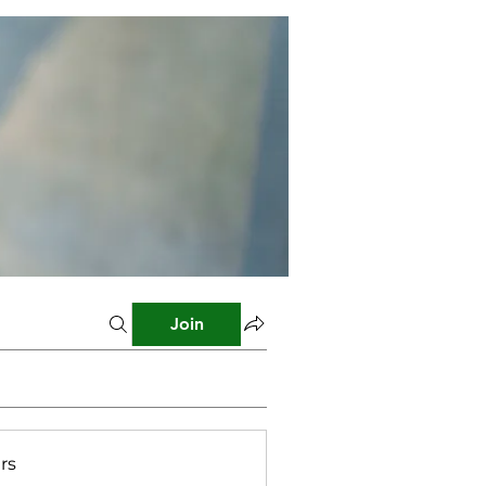
Join
rs