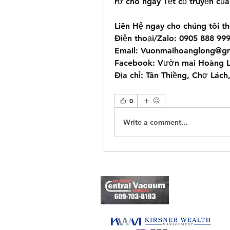
rỡ cho ngày Tết cổ truyền của
Liên Hệ ngay cho chúng tôi th
Điện thoại/Zalo: 0905 888 99
Email: 
Vuonmaihoanglong@gm
Facebook: Vườn mai Hoàng 
Địa chỉ: Tân Thiềng, Chợ Lách,
0
Write a comment...