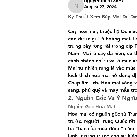
nguyenbich13697
August 27, 2024
nguyenbich13697
Kỹ Thuật Xem Búp Mai Để Đị
Cây hoa mai, thuộc họ Ochnac
còn được gọi là hoàng mai. Lo
trưng bày rộng rãi trong dịp 
Nam. Mai là cây đa niên, có t
cành nhánh nhiều và lá mọc x
Mai tự nhiên rụng lá vào mùa
kích thích hoa mai nở đúng dị
Chạp âm lịch. Hoa mai vàng vớ
sang, phú quý và may mắn tr
2. Nguồn Gốc Và Ý Nghĩ
Nguồn Gốc Hoa Mai
Hoa mai có nguồn gốc từ Tru
trước. Người Trung Quốc rất y
ba "bạn của mùa đông" cùng vớ
lạnh, tượng trưng cho sự kiê