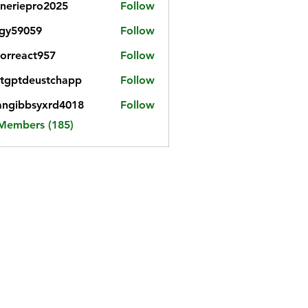
neriepro2025
Follow
gy59059
Follow
059
iorreact957
Follow
eact957
tgptdeustchapp
Follow
tdeustchapp
angibbsyxrd4018
Follow
bbsyxrd4018
 Members (185)