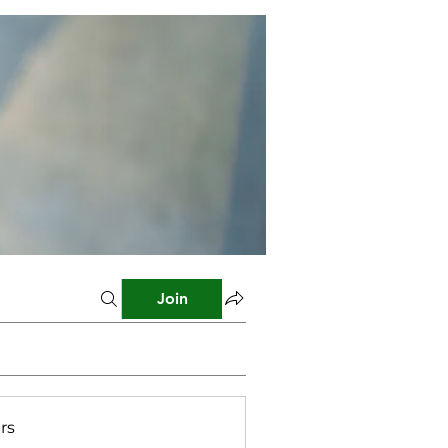
Join
rs