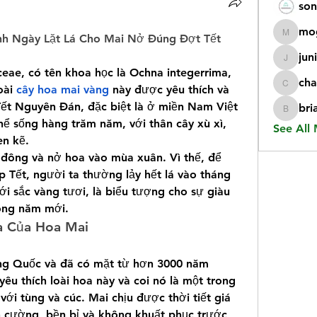
son
mo
nh Ngày Lặt Lá Cho Mai Nở Đúng Đợt Tết
mogy59
jun
juniorr
eae, có tên khoa học là Ochna integerrima, 
cha
ài 
cây hoa mai vàng
 này được yêu thích và 
chatgp
Tết Nguyên Đán, đặc biệt là ở miền Nam Việt 
bri
briangi
hể sống hàng trăm năm, với thân cây xù xì, 
See All
en kẽ.
 đông và nở hoa vào mùa xuân. Vì thế, để 
p Tết, người ta thường lảy hết lá vào tháng 
i sắc vàng tươi, là biểu tượng cho sự giàu 
ong năm mới.
a Của Hoa Mai
ng Quốc và đã có mặt từ hơn 3000 năm 
êu thích loài hoa này và coi nó là một trong 
i tùng và cúc. Mai chịu được thời tiết giá 
n cường, bền bỉ và không khuất phục trước 