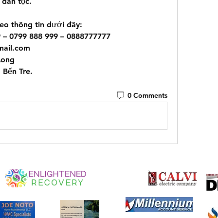
 dân tộc.
eo thông tin dưới đây:
9 – 0799 888 999 – 0888777777
ail.com
Long
 Bến Tre.
0 Comments