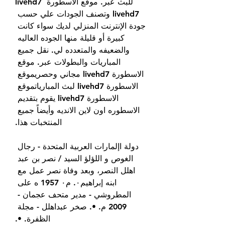
للبث عبر. موقع الاسطورة livehd7 
livehd7 وتصنف الجودات علي حسب 
جودة الإنترنت المنزلي لديك سواء كانت 
كبيرة أو قليلة منها الجوده العاليه 
والضعيفه والمتعدده لي. نقل جميع 
المباريات والبطولات عبر. موقع 
الاسطورة livehd7 مجاني وحصريموقع 
الاسطورة livehd7 لبث المبارياتموقع 
الاسطورة livehd7 يقوم بتقديم 
الاسطوره اون لاين الانديه وأيضاً جميع 
المنتخبات هذا.
دولة اإلمارات العربية المتحدة - رجال 
الغوص و اللؤلؤ السيد / نصر بن عبد 
اهلل النصر، وبعد وفاة نصر عمل مع 
ابنه إبراهيم٠. م٠ 1957 ه على 
المطروشي - مدير متحف عجمان - 
2009 م. •. صخر عبداهلل - مجلة 
الظفرة. •.