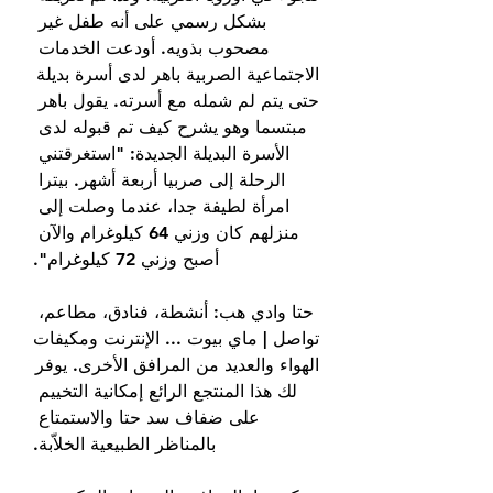
بشكل رسمي على أنه طفل غير 
مصحوب بذويه. أودعت الخدمات 
الاجتماعية الصربية باهر لدى أسرة بديلة 
حتى يتم لم شمله مع أسرته. يقول باهر 
مبتسما وهو يشرح كيف تم قبوله لدى 
الأسرة البديلة الجديدة: "استغرقتني 
الرحلة إلى صربيا أربعة أشهر. بيترا 
امرأة لطيفة جدا، عندما وصلت إلى 
منزلهم كان وزني 64 كيلوغرام والآن 
أصبح وزني 72 كيلوغرام".
حتا وادي هب: أنشطة، فنادق، مطاعم، 
تواصل | ماي بيوت ... الإنترنت ومكيفات 
الهواء والعديد من المرافق الأخرى. يوفر 
لك هذا المنتجع الرائع إمكانية التخييم 
على ضفاف سد حتا والاستمتاع 
بالمناظر الطبيعية الخلاّبة.