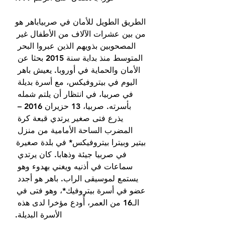
الطريق الطويل للأمان في صربياباهر هو 
من بين عشرات الآلاف من الأطفال غير 
المصحوبين بذويهم الذين عبروا البحر 
المتوسط منذ بداية سنة 2015 بحثا عن 
الأمان والحماية في أوروبا. يعيش باهر 
اليوم في بيتروفيكس، مع أسرة بديلة 
في صربيا، في انتظار أن يلتم شمله 
بأسرته. صربيا، 13 حزيران 2016 – 
يذرع فتى صغير يرتدي قبعة كرة 
المضرب الساحة الأمامية من منزل 
بيتير وبيترا بيتروفيكس* في بلدة صغيرة 
في صربيا جيئة وذهابا. كان يرتدي 
سماعات في أذنيه ويغني بهدوء وهو 
يستمع لموسيقى الراب. باهر هو أجدد 
عضو في أسرة بيتروفيك*، وهو فتى في 
الـ16 من العمر، أُودع مؤخرا لدى هذه 
الأسرة البديلة.