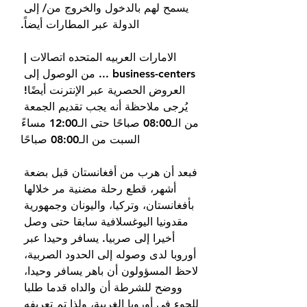
يسمح لهم بالدخول والخروج من/ إلى 
الدولة عبر المطارات أيضاً.
الامارات العربيه المتحده اتصالات | 
business-centers ... من الوصول إلى 
العروض الحصرية عبر الإنترنت أيضًا! 
يُرجى ملاحظة أنه يجب تقديم الجمعة 
من الـ08:00 صباحًا حتى الـ12:00 مساءً 
السبت من الـ08:00 صباحًا
فبعد أن هرب من أفغانستان قبل بضعة 
أشهر، قطع رحلة مضنية مر خلالها 
بأفغانستان، وتركيا، واليونان وجمهورية 
مقدونيا اليوغسلافية سابقا حتى وصل 
أخيرا إلى صربيا. يسافر وحيدا عبر 
أوروبا لدى وصوله إلى الحدود الصربية، 
لاحظ المسؤولون أن باهر يسافر وحيدا، 
ووضح للشرطة أن والداه قدما طلبا 
للجوء في أوروبا الغربية، ولذا تم تعريفه 