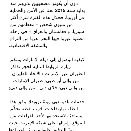
دون أن يكونوا مصحوبين بذويهم منذ 
بداية سنة 2015 بحثا عن الأمن والحماية 
في أوروبا. فخلال هذه الفترة شرع أكثر 
من مليون شخص – معظمهم من 
سوريا، وأفغانستان والعراق – في رحلة 
مضنية عبروا فيها البحر، هربا من النزاع 
والمشقة الاقتصادية.
كيفية الوصول إلى دولة الإمارات يمنكم 
زيارة الروابط التالية لحجز تذاكر 
الطيران عبر الإنترنت : الاتحاد للطيران - 
من وإلى أبو ظبي; طيران الإمارات - 
من وإلى دبي; فلاي دبي - من وإلى دبي;
خدمات بلدية دبي ويتمّ تزويدك وفق هذا 
الطلب بارتفاعات أقرب نقطة تحكّم 
مساحيّة لاستخدامها لأخذ القراءات من 
الموقع وإنزالها على شبكة الإنترنت حيث 
يتمّ التدقيق عليها ومن ثم اعتمادها