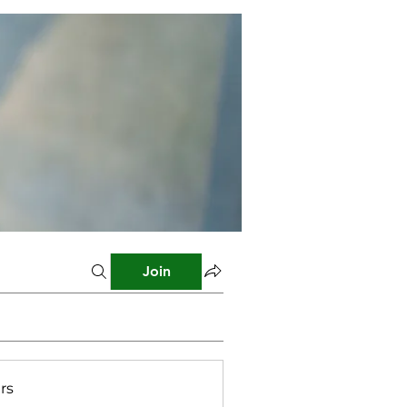
Join
rs