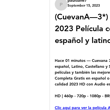
paultlane7
September 15, 2023
paultlane7
(CuevanA—3*) V
2023 Película c
español y latin
Hace 01 minutos — Cuevana 3 
español, Latino, Castellano y S
películas y también las mejore
Completa Gratis en español o 
calidad 2023 HD con Audio es
HD | 460p - 720p - 1080p - B
Clic aqui para ver la pelícu