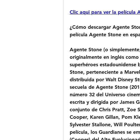
Clic aqui para ver la pelícu
¿Cómo descargar Agente Ston
película Agente Stone en esp
Agente Stone (o simplemente,
originalmente en inglés como 
superhéroes estadounidense b
Stone, perteneciente a Marvel
distribuida por Walt Disney St
secuela de Agente Stone (2014)
número 32 del Universo cinema
escrita y dirigida por James 
conjunto de Chris Pratt, Zoe S
Cooper, Karen Gillan, Pom Kle
Sylvester Stallone, Will Poult
película, los Guardianes se e
(Cooper) del Alto Evolucionado