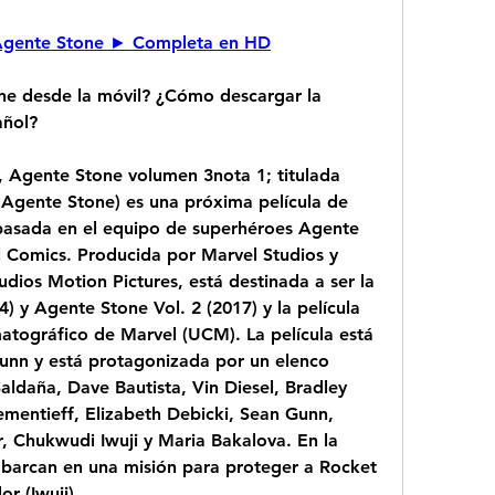
la Agente Stone ► Completa en HD
e desde la móvil? ¿Cómo descargar la 
añol?
 Agente Stone volumen 3nota 1; titulada 
Agente Stone) es una próxima película de 
asada en el equipo de superhéroes Agente 
 Comics. Producida por Marvel Studios y 
udios Motion Pictures, está destinada a ser la 
 y Agente Stone Vol. 2 (2017) y la película 
tográfico de Marvel (UCM). La película está 
Gunn y está protagonizada por un elenco 
aldaña, Dave Bautista, Vin Diesel, Bradley 
mentieff, Elizabeth Debicki, Sean Gunn, 
er, Chukwudi Iwuji y Maria Bakalova. En la 
mbarcan en una misión para proteger a Rocket 
r (Iwuji).