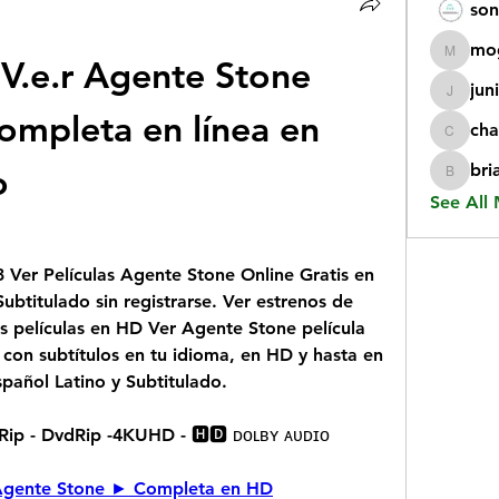
son
mo
.e.r Agente Stone 
mogy59
jun
juniorr
ompleta en línea en 
cha
chatgp
o
bri
briangi
See All
Ver Películas Agente Stone Online Gratis en 
ubtitulado sin registrarse. Ver estrenos de 
s películas en HD Ver Agente Stone película 
con subtítulos en tu idioma, en HD y hasta en 
pañol Latino y Subtitulado.
RRip - DvdRip -4KUHD - 🅷🅳 ᴅᴏʟʙʏ ᴀᴜᴅɪᴏ
la Agente Stone ► Completa en HD