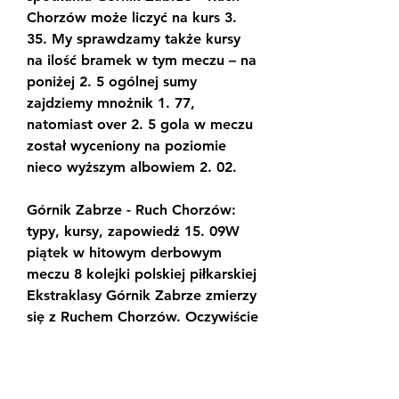
Chorzów może liczyć na kurs 3. 
35. My sprawdzamy także kursy 
na ilość bramek w tym meczu – na 
poniżej 2. 5 ogólnej sumy 
zajdziemy mnożnik 1. 77, 
natomiast over 2. 5 gola w meczu 
został wyceniony na poziomie 
nieco wyższym albowiem 2. 02.
Górnik Zabrze - Ruch Chorzów: 
typy, kursy, zapowiedź 15. 09W 
piątek w hitowym derbowym 
meczu 8 kolejki polskiej piłkarskiej 
Ekstraklasy Górnik Zabrze zmierzy 
się z Ruchem Chorzów. Oczywiście 
to drużyna gospodarzy będzie 
kandydatem do zwycięstwa w tym 
spotkaniu, albowiem raz, że 