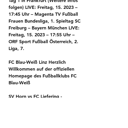
Tag 1 in Frankfurt (Weitere Infos 
folgen) LIVE: Freitag, 15. 2023 – 
17:45 Uhr – Magenta TV Fußball 
Frauen Bundesliga, 1. Spieltag SC 
Freiburg – Bayern München LIVE: 
Freitag, 15. 2023 – 17:55 Uhr – 
ORF Sport Fußball Österreich, 2. 
Liga, 7.
FC Blau-Weiß Linz Herzlich 
Willkommen auf der offiziellen 
Homepage des Fußballklubs FC 
Blau-Weiß
SV Horn vs FC Liefering - 
StreamsAccess ... StreamsAccess 
We advice you to refresh page to 
check if new feeds are added. SV 
Horn vs FC Liefering online stream 