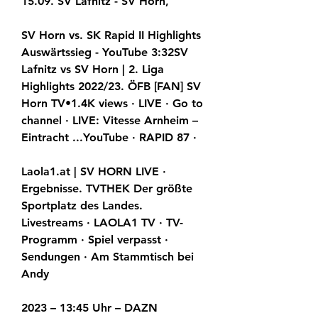
15.09. SV Lafnitz - SV Horn,
SV Horn vs. SK Rapid II Highlights 
Auswärtssieg - YouTube 3:32SV 
Lafnitz vs SV Horn | 2. Liga 
Highlights 2022/23. ÖFB [FAN] SV 
Horn TV•1.4K views · LIVE · Go to 
channel · LIVE: Vitesse Arnheim – 
Eintracht ...YouTube · RAPID 87 ·
Laola1.at | SV HORN LIVE · 
Ergebnisse. TVTHEK Der größte 
Sportplatz des Landes. 
Livestreams · LAOLA1 TV · TV-
Programm · Spiel verpasst · 
Sendungen · Am Stammtisch bei 
Andy
2023 – 13:45 Uhr – DAZN 