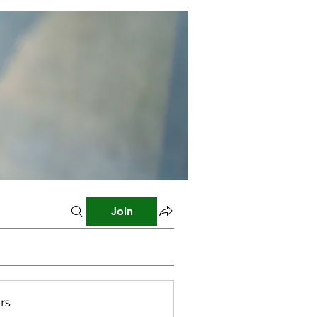
Join
rs