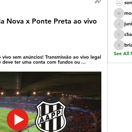
son
mo
mogy59
a Nova x Ponte Preta ao vivo 
jun
juniorr
cha
chatgp
bri
briangi
See All
 vivo sem anúncios! Transmissão ao vivo legal 
ocê deve ter uma conta com fundos ou ...