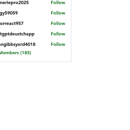
neriepro2025
Follow
gy59059
Follow
059
iorreact957
Follow
eact957
tgptdeustchapp
Follow
tdeustchapp
angibbsyxrd4018
Follow
bbsyxrd4018
 Members (185)