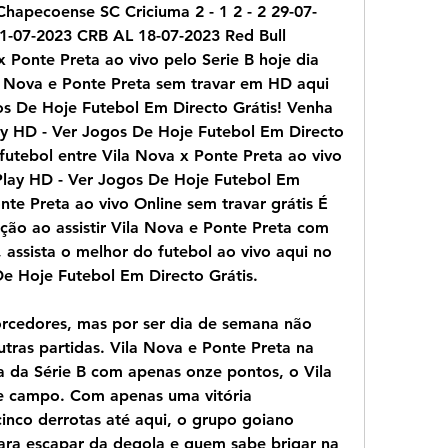
hapecoense SC Criciuma 2 - 1 2 - 2 29-07-
1-07-2023 CRB AL 18-07-2023 Red Bull 
x Ponte Preta ao vivo pelo Serie B hoje dia 
a Nova e Ponte Preta sem travar em HD aqui 
s De Hoje Futebol Em Directo Grátis! Venha 
lay HD - Ver Jogos De Hoje Futebol Em Directo 
futebol entre Vila Nova x Ponte Preta ao vivo 
Play HD - Ver Jogos De Hoje Futebol Em 
nte Preta ao vivo Online sem travar grátis É 
ção ao assistir Vila Nova e Ponte Preta com 
 assista o melhor do futebol ao vivo aqui no 
De Hoje Futebol Em Directo Grátis.
orcedores, mas por ser dia de semana não 
ras partidas. Vila Nova e Ponte Preta na 
na da Série B com apenas onze pontos, o Vila 
e campo. Com apenas uma vitória 
inco derrotas até aqui, o grupo goiano 
ara escapar da degola e quem sabe brigar na 