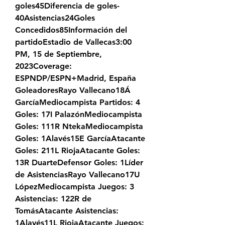
goles45Diferencia de goles-
40Asistencias24Goles 
Concedidos85Información del 
partidoEstadio de Vallecas3:00 
PM, 15 de Septiembre, 
2023Coverage: 
ESPNDP/ESPN+Madrid, España 
GoleadoresRayo Vallecano18Á 
GarcíaMediocampista Partidos: 4 
Goles: 17I PalazónMediocampista 
Goles: 111R NtekaMediocampista 
Goles: 1Alavés15E GarcíaAtacante 
Goles: 211L RiojaAtacante Goles: 
13R DuarteDefensor Goles: 1Líder 
de AsistenciasRayo Vallecano17U 
LópezMediocampista Juegos: 3 
Asistencias: 122R de 
TomásAtacante Asistencias: 
1Alavés11L RiojaAtacante Juegos: 