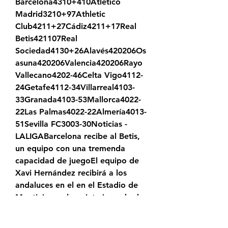
Barcelona4310+410Atlético 
Madrid3210+97Athletic 
Club4211+27Cádiz4211+17Real 
Betis421107Real 
Sociedad4130+26Alavés420206Os
asuna420206Valencia420206Rayo 
Vallecano4202-46Celta Vigo4112-
24Getafe4112-34Villarreal4103-
33Granada4103-53Mallorca4022-
22Las Palmas4022-22Almería4013-
51Sevilla FC3003-30Noticias - 
LALIGABarcelona recibe al Betis, 
un equipo con una tremenda 
capacidad de juegoEl equipo de 
Xavi Hernández recibirá a los 
andaluces en el en el Estadio de 
Montjuic por la quinta jornada de 
LaLiga, Barcelona tendrá las bajas 
de Pedri y Ronald Araújo.