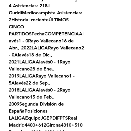
4 Asistencias: 218J 
GuridiMediocampista Asistencias: 
2Historial recienteÚLTIMOS 
CINCO 
PARTIDOSFechaCOMPETENCIAAl
avés1 - 0Rayo Vallecano16 de 
Abr., 2022LALIGARayo Vallecano2 
- 0Alavés18 de Dic., 
2021LALIGAAlavés0 - 1Rayo 
Vallecano28 de Ene., 
2019LALIGARayo Vallecano1 - 
5Alavés22 de Sep., 
2018LALIGAAlavés0 - 2Rayo 
Vallecano15 de Feb., 
2009Segunda División de 
EspañaPosiciones 
LALIGAEquipoJGEPDIFPTSReal 
Madrid4400+612Girona4310+510