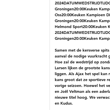
2024DATUMWEDSTRIJDTIJDCOMP
Groningen20:00Keuken Kampioe
Oss20:00Keuken Kampioen Divi
Groningen20:00Keuken Kampioe
Helmond Sport20:00Keuken Ka
2024DATUMWEDSTRIJDTIJDCOM
Groningen20:00Keuken Kampioe
Samen met de kersverse spits
aanval de nodige vuurkracht 
Hoe zal de wedstrijd op zon
Larsen lijken de grootste kan
liggen. Als Ajax het spel kan 
kans groot dat ze sportieve r
vorige seizoen. Hoewel het v
en Joël Veltman als een aderla
nieuwe titel hoog. We verwac
en Kudus.