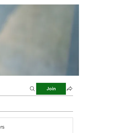
Join
rs