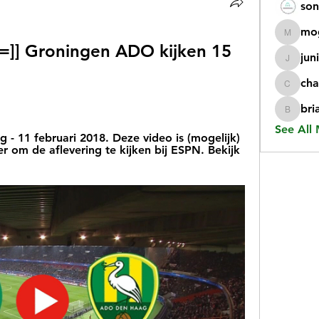
son
mo
mogy59
=]] Groningen ADO kijken 15 
jun
juniorr
cha
chatgp
bri
briangi
See All
 11 februari 2018. Deze video is (mogelijk) 
er om de aflevering te kijken bij ESPN. Bekijk 