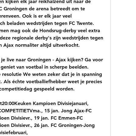
 kijken elk jaar reikhalzend uit naar de 
C Groningen de arena betreedt om te 
enveen. Ook is er elk jaar veel 
isch beladen wedstrijden tegen FC Twente. 
men mag ook de Hondsrug-derby veel extra 
eze regionale derby's zijn wedstrijden tegen 
 Ajax normaliter altijd uitverkocht.
je live naar Groningen - Ajax kijken? Ga voor 
n geniet van voetbal in scherpe beelden. 
 resolutie We weten zeker dat je in spanning 
. Als échte voetballiefhebber weet je precies 
 competitiedag gespeeld worden.
20:00Keuken Kampioen Divisiejanuari, 
PETITIETVma., 15 jan. Jong Ajax-FC 
n Divisievr., 19 jan. FC Emmen-FC 
n Divisievr., 26 jan. FC Groningen-Jong 
iefebruari, 