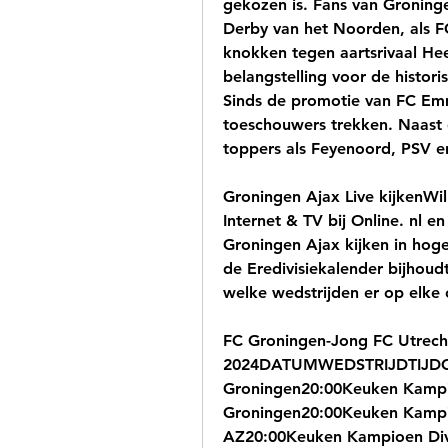
gekozen is. Fans van Groningen
Derby van het Noorden, als F
knokken tegen aartsrivaal Heer
belangstelling voor de histor
Sinds de promotie van FC Em
toeschouwers trekken. Naast d
toppers als Feyenoord, PSV en
Groningen Ajax Live kijkenWil 
Internet & TV bij Online. nl e
Groningen Ajax kijken in hoge
de Eredivisiekalender bijhoudt
welke wedstrijden er op elke
FC Groningen-Jong FC Utrecht
2024DATUMWEDSTRIJDTIJDCOM
Groningen20:00Keuken Kampioe
Groningen20:00Keuken Kampioe
AZ20:00Keuken Kampioen Divis