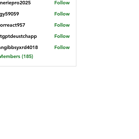
neriepro2025
Follow
gy59059
Follow
059
iorreact957
Follow
eact957
tgptdeustchapp
Follow
tdeustchapp
angibbsyxrd4018
Follow
bbsyxrd4018
 Members (185)