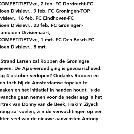
ETITIETVvr., 2 feb. FC Dordrecht-FC 
n Divisievr., 9 feb. FC Groningen-TOP 
sievr., 16 feb. FC Eindhoven-FC 
n Divisievr., 23 feb. FC Groningen-
mpioen Divisiemaart, 
PETITIETVvr., 1 mrt. FC Den Bosch-FC 
n Divisievr., 8 mrt.
 Strand Larsen zal Robben de Groningse 
geven. De Ajax-verdediging is gewaarschuwd. 
dag 4 oktober verlopen? Ondanks Robben en 
sen toch bij de Amsterdamse topclub te 
maken en het initiatief in handen houdt, is de 
evanche gaan nemen voor de nederlaag in het 
ertrek van Donny van de Beek, Hakim Ziyech 
ting zal voelen, zijn de verwachtingen op een 
hten veel van de nieuwe aanwinsten Antony 