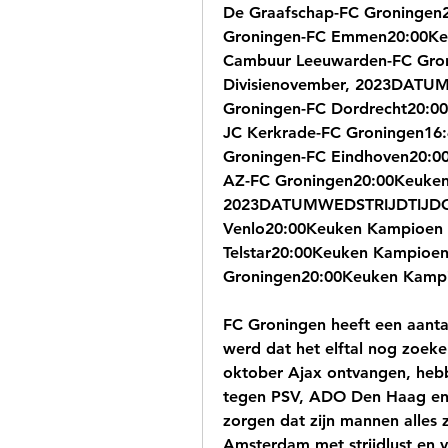
De Graafschap-FC Groningen2
Groningen-FC Emmen20:00Keuk
Cambuur Leeuwarden-FC Gron
Divisienovember, 2023DATUM
Groningen-FC Dordrecht20:00K
JC Kerkrade-FC Groningen16:4
Groningen-FC Eindhoven20:00
AZ-FC Groningen20:00Keuken 
2023DATUMWEDSTRIJDTIJDCOM
Venlo20:00Keuken Kampioen Di
Telstar20:00Keuken Kampioen 
Groningen20:00Keuken Kampio
FC Groningen heeft een aantal
werd dat het elftal nog zoeke
oktober Ajax ontvangen, hebb
tegen PSV, ADO Den Haag en F
zorgen dat zijn mannen alles 
Amsterdam met strijdlust en 