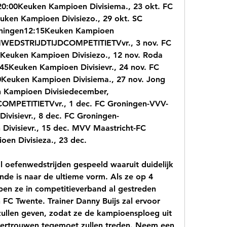
0:00Keuken Kampioen Divisiema., 23 okt. FC 
en Kampioen Divisiezo., 29 okt. SC 
ingen12:15Keuken Kampioen 
WEDSTRIJDTIJDCOMPETITIETVvr., 3 nov. FC 
euken Kampioen Divisiezo., 12 nov. Roda 
5Keuken Kampioen Divisievr., 24 nov. FC 
Keuken Kampioen Divisiema., 27 nov. Jong 
Kampioen Divisiedecember, 
PETITIETVvr., 1 dec. FC Groningen-VVV-
visievr., 8 dec. FC Groningen-
Divisievr., 15 dec. MVV Maastricht-FC 
en Divisieza., 23 dec.
 oefenwedstrijden gespeeld waaruit duidelijk 
nde is naar de ultieme vorm. Als ze op 4 
en ze in competitieverband al gestreden 
C Twente. Trainer Danny Buijs zal ervoor 
zullen geven, zodat ze de kampioensploeg uit 
vertrouwen tegemoet zullen treden. Neem een 