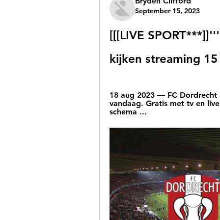
Bryden Clifford
September 15, 2023
[[[LIVE SPORT***]]''
kijken streaming 1
18 aug 2023 — FC Dordrecht k
vandaag. Gratis met tv en live 
schema ...