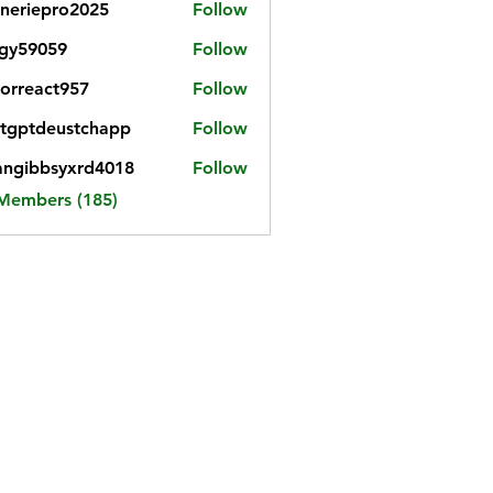
neriepro2025
Follow
gy59059
Follow
059
iorreact957
Follow
eact957
tgptdeustchapp
Follow
tdeustchapp
angibbsyxrd4018
Follow
bbsyxrd4018
 Members (185)