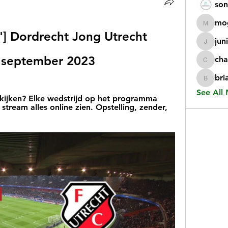
son
mo
mogy59
''] Dordrecht Jong Utrecht 
jun
juniorr
5 september 2023
cha
chatgp
bri
briangi
See All
ijken? Elke wedstrijd op het programma 
stream alles online zien. Opstelling, zender, 