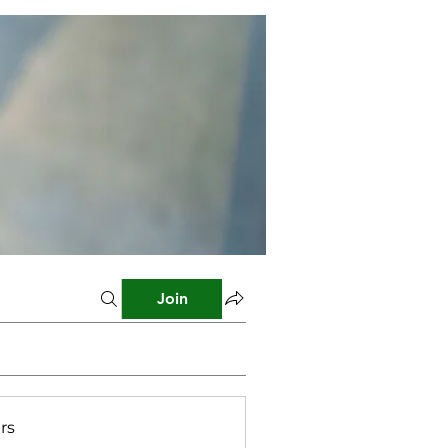
Join
rs