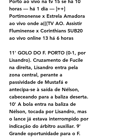
Porto ao vivo na tv 15 se há 10 
horas — há 1 dia — ]++] 
Portimonense x Estrela Amadora 
ao vivo onde a(((TV AO. Assistir 
Fluminense x Corinthians SUB20 
ao vivo online 13 há 6 horas
11' GOLO DO F. PORTO (0-1, por 
Lisandro). Cruzamento de Fucile 
na direita, Lisandro entra pela 
zona central, perante a 
passividade de Mustafá e 
antecipa-se à saída de Nélson, 
cabeceando para a baliza deserta. 
10' A bola entra na baliza de 
Nélson, tocada por Lisandro, mas 
o lance já estava interrompido por 
indicação do árbitro auxiliar. 9' 
Grande oportunidade para o F. 