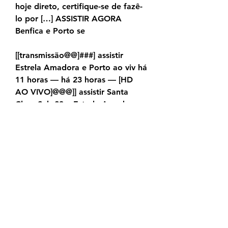
hoje direto, certifique-se de fazê-
lo por […] ASSISTIR AGORA 
Benfica e Porto se
[[transmissão@@]###] assistir 
Estrela Amadora e Porto ao viv há 
11 horas — há 23 horas — [HD 
AO VIVO]@@@]] assistir Santa 
Clara Sub-23 x Estrela Amadora 
Sub-23 ao vivo transmissão 14 
setembro 2023 15:30, CF
Porto. 40' Penalty por assinalar 
contra o Estrela: após cruzamento 
na esquerda, Carreira e Vidigal 
saltam com Lisandro e o primeiro 
aborda o lance com a mão. Paulo 
Baptista nada assinala. 39' Grande 
corte de Hugo Carreira, 