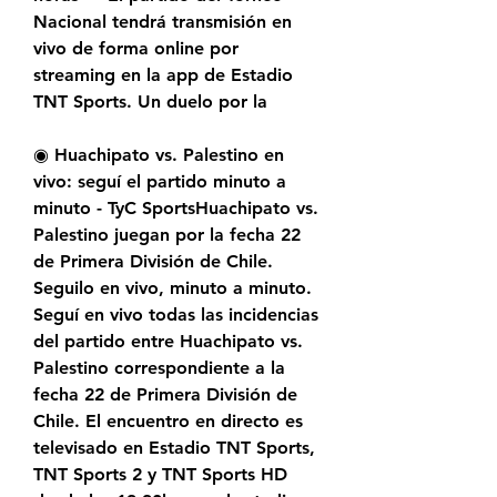
Nacional tendrá transmisión en 
vivo de forma online por 
streaming en la app de Estadio 
TNT Sports. Un duelo por la
◉ Huachipato vs. Palestino en 
vivo: seguí el partido minuto a 
minuto - TyC SportsHuachipato vs. 
Palestino juegan por la fecha 22 
de Primera División de Chile. 
Seguilo en vivo, minuto a minuto. 
Seguí en vivo todas las incidencias 
del partido entre Huachipato vs. 
Palestino correspondiente a la 
fecha 22 de Primera División de 
Chile. El encuentro en directo es 
televisado en Estadio TNT Sports, 
TNT Sports 2 y TNT Sports HD 