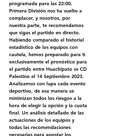
programada para las 22:00. 
Primera División nos ha vuelto a 
complacer, y nosotros, por 
nuestra parte, te recomendamos 
que sigas el partido en directo. 
Habiendo comparado el historial 
estadístico de los equipos con 
cautela, hemos preparado para ti 
exclusivamente el pronóstico para 
el partido entre Huachipato vs CD 
Palestino el 14 Septiembre 2023. 
Analizamos con lupa cada evento 
deportivo, de esa manera se 
minimizan todos los riesgos a la 
hora de elegir la opción y la cuota 
final. Un análisis detallado de las 
actuaciones de los equipos y 
todas las recomendaciones 
necesarias para apostar los 