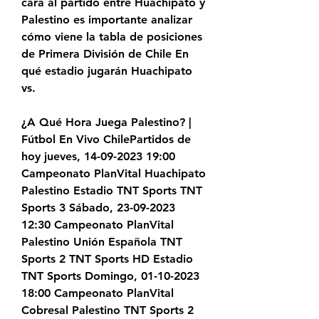
cara al partido entre Huachipato y 
Palestino es importante analizar 
cómo viene la tabla de posiciones 
de Primera División de Chile En 
qué estadio jugarán Huachipato 
vs.
¿A Qué Hora Juega Palestino? | 
Fútbol En Vivo ChilePartidos de 
hoy jueves, 14-09-2023 19:00 
Campeonato PlanVital Huachipato 
Palestino Estadio TNT Sports TNT 
Sports 3 Sábado, 23-09-2023 
12:30 Campeonato PlanVital 
Palestino Unión Española TNT 
Sports 2 TNT Sports HD Estadio 
TNT Sports Domingo, 01-10-2023 
18:00 Campeonato PlanVital 
Cobresal Palestino TNT Sports 2 