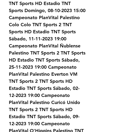
TNT Sports HD Estadio TNT 
Sports Domingo, 08-10-2023 15:00 
Campeonato PlanVital Palestino 
Colo Colo TNT Sports 2 TNT 
Sports HD Estadio TNT Sports 
Sábado, 11-11-2023 19:00 
Campeonato PlanVital Ñublense 
Palestino TNT Sports 2 TNT Sports 
HD Estadio TNT Sports Sábado, 
25-11-2023 19:00 Campeonato 
PlanVital Palestino Everton VM 
TNT Sports 2 TNT Sports HD 
Estadio TNT Sports Sábado, 02-
12-2023 19:00 Campeonato 
PlanVital Palestino Curicó Unido 
TNT Sports 2 TNT Sports HD 
Estadio TNT Sports Sábado, 09-
12-2023 19:00 Campeonato 
PlanVital O'Higgins Palestino TNT 