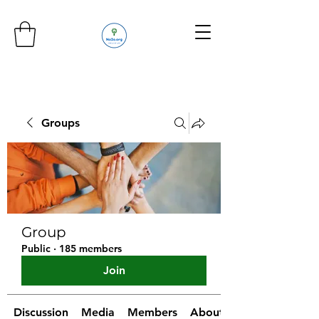
Groups
Group
Public
·
185 members
Join
Discussion
Media
Members
About