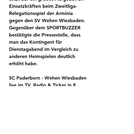
Einsatzkräften beim Zweitliga-
Relegationsspiel der Arminia 
gegen den SV Wehen Wiesbaden. 
Gegenüber dem SPORTBUZZER 
bestätigte die Pressestelle, dass 
man das Kontingent für 
Dienstagabend im Vergleich zu 
anderen Heimspielen deutlich 
erhöht habe.
SC Paderborn - Wehen Wiesbaden 
live im TV, Radio & Ticker in 8 
Stunden — Paderborn gegen 
Wehen im Fernsehen gucken · SCP 
vs. SVWW im Radio hören · 
Paderborn – Wiesbaden im Live-
Ticker verfolgen · Watchalongs &