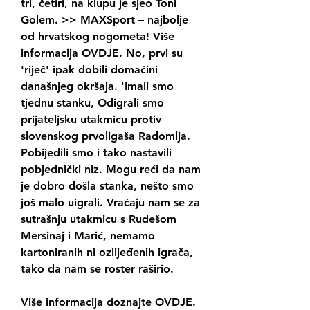
tri, četiri, na klupu je sjeo Toni 
Golem. >> MAXSport – najbolje 
od hrvatskog nogometa! Više 
informacija OVDJE. No, prvi su 
'riječ' ipak dobili domaćini 
današnjeg okršaja. 'Imali smo 
tjednu stanku, Odigrali smo 
prijateljsku utakmicu protiv 
slovenskog prvoligaša Radomlja. 
Pobijedili smo i tako nastavili 
pobjednički niz. Mogu reći da nam 
je dobro došla stanka, nešto smo 
još malo uigrali. Vraćaju nam se za 
sutrašnju utakmicu s Rudešom 
Mersinaj i Marić, nemamo 
kartoniranih ni ozlijeđenih igrača, 
tako da nam se roster raširio.
Više informacija doznajte OVDJE. 