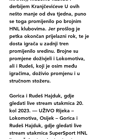
derbijem Kranjčevićeve U ovih 
nešto manje od dva tjedna, puno 
se toga promijenilo po brojnim 
HNL klubovima. Jer prošlog je 
petka okončan prijelazni rok, te je 
dosta igrača u zadnji tren 
promijenilo sredinu. Brojne su 
promjene doživjeli i Lokomotiva, 
ali i Rudeš, koji je osim među 
igračima, doživio promjenu i u 
stručnom stožeru.
Gorica i Rudeš Hajduk, gdje 
gledati live stream utakmica 20. 
kol 2023. — UŽIVO Rijeka – 
Lokomotiva, Osijek – Gorica i 
Rudeš Hajduk, gdje gledati live 
stream utakmica SuperSport HNL 