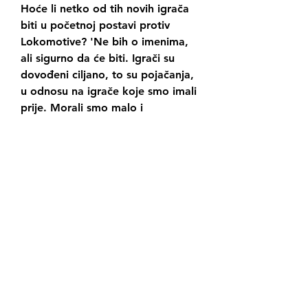
Hoće li netko od tih novih igrača 
biti u početnoj postavi protiv 
Lokomotive? 'Ne bih o imenima, 
ali sigurno da će biti. Igrači su 
dovođeni ciljano, to su pojačanja, 
u odnosu na igrače koje smo imali 
prije. Morali smo malo i 
'provjetriti' svlačionicu, jer bilo je 
previše igrača za kvalitetno raditi. 
Neki su otišli na posudbe, neki 
promijenili klub posve'. Kako 
protiv Lokomotive? Ona je u 
prošlom kolu upisala prvu 
pobjedu, uz tri remija? 'Oni jesu 
upisali tu pobjedu, mi nismo. Ali 
nadamo se da ćemo to napraviti u 
petak u Kranjčevićevoj.
Rudeš će nam u svakom slučaju 