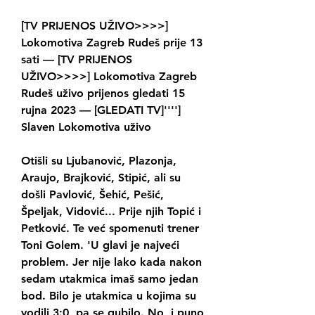
[TV PRIJENOS UŽIVO>>>>] 
Lokomotiva Zagreb Rudeš prije 13 
sati — [TV PRIJENOS 
UŽIVO>>>>] Lokomotiva Zagreb 
Rudeš uživo prijenos gledati 15 
rujna 2023 — [GLEDATI TV]''''] 
Slaven Lokomotiva uživo
Otišli su Ljubanović, Plazonja, 
Araujo, Brajković, Stipić, ali su 
došli Pavlović, Šehić, Pešić, 
Špeljak, Vidović... Prije njih Topić i 
Petković. Te već spomenuti trener 
Toni Golem. 'U glavi je najveći 
problem. Jer nije lako kada nakon 
sedam utakmica imaš samo jedan 
bod. Bilo je utakmica u kojima su 
vodili 3:0, pa se gubilo. No, i puno 