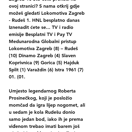
ovoj stranici? S nama otkrij gdje 
možeš gledati Lokomotiva Zagreb 
- Rudeš 1. HNL besplatno danas 
Iznenadit ćete se... TV i radio 
emisije Besplatni TV i Pay TV 
Medunarodna Globalni pristup 
Lokomotiva Zagreb (8) – Rudeš 
(10) Dinamo Zagreb (4) Slaven 
Koprivnica (9) Gorica (5) Hajduk 
Split (1) Varaždin (6) Istra 1961 (7) 
01. (01.
Umjesto legendarnog Roberta 
Prosinečkog, koji je posložio 
momčad da igra lijep nogomet, ali 
u sedam je kola Rudešu donio 
samo jedan bod, iako ih je prema 
viđenom trebao imati barem još 