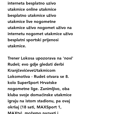
interneta besplatno uzivo 
utakmice online utakmice 
besplatno utakmice uživo 
utakmice live nogometne 
utakmice uživo nogomet uživo na 
internetu nogomet utakmice uživo 
besplatni sportski prijenosi 
utakmice.
Trener Lokosa upozorava na 'novi' 
Rudeš; evo gdje gledati derbi 
KranjčevićeveUtakmicom 
Lokomotiva - Rudeš otvara se 8. 
kolo SuperSport Hrvatske 
nogometne lige. Zanimljivo, oba 
kluba svoje domaćinske utakmice 
igraju na istom stadionu, pa ovaj 
okršaj (18 sati, MAXSport 1, 
MAXtv), možemo nazvati i 