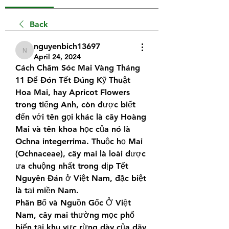
Back
nguyenbich13697
nguyenbich13697
April 24, 2024
Cách Chăm Sóc Mai Vàng Tháng 
11 Để Đón Tết Đúng Kỹ Thuật
Hoa Mai, hay Apricot Flowers 
trong tiếng Anh, còn được biết 
đến với tên gọi khác là cây Hoàng 
Mai và tên khoa học của nó là 
Ochna integerrima. Thuộc họ Mai 
(Ochnaceae), cây mai là loài được 
ưa chuộng nhất trong dịp Tết 
Nguyên Đán ở Việt Nam, đặc biệt 
là tại miền Nam.
Phân Bố và Nguồn Gốc Ở Việt 
Nam, cây mai thường mọc phổ 
biến tại khu vực rừng dày của dãy 