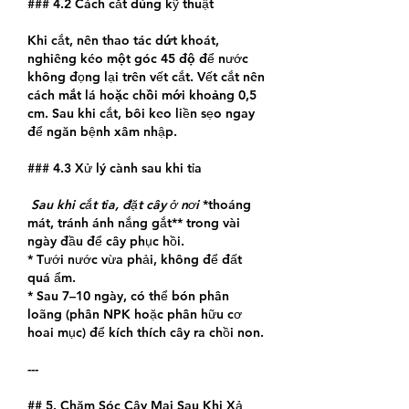
### 4.2 Cách cắt đúng kỹ thuật
Khi cắt, nên thao tác 
dứt khoát, 
nghiêng kéo một góc 45 độ
 để nước 
không đọng lại trên vết cắt. Vết cắt nên 
cách mắt lá hoặc chồi mới khoảng 0,5 
cm
. Sau khi cắt, bôi keo liền sẹo ngay 
để ngăn bệnh xâm nhập.
### 4.3 Xử lý cành sau khi tỉa
 Sau khi cắt tỉa, đặt cây ở nơi 
*thoáng 
mát, tránh ánh nắng gắt** trong vài 
ngày đầu để cây phục hồi.
* Tưới nước vừa phải, không để đất 
quá ẩm.
* Sau 7–10 ngày, có thể bón phân 
loãng (phân NPK hoặc phân hữu cơ 
hoai mục) để kích thích cây ra chồi non.
---
## 5. Chăm Sóc Cây Mai Sau Khi Xả 