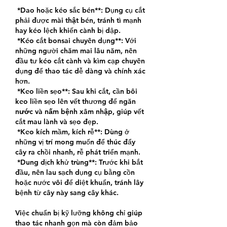
*Dao hoặc kéo sắc bén**: Dụng cụ cắt 
phải được 
mài thật bén
, tránh tì mạnh 
hay kéo lệch khiến cành bị dập.
*Kéo cắt bonsai chuyên dụng**: Với 
những người chăm mai lâu năm, nên 
đầu tư kéo cắt cành và kìm cạp chuyên 
dụng để thao tác dễ dàng và chính xác 
hơn.
*Keo liền sẹo**: Sau khi cắt, cần bôi 
keo liền sẹo lên vết thương để 
ngăn 
nước và nấm bệnh xâm nhập
, giúp vết 
cắt mau lành và sẹo đẹp.
*Keo kích mầm, kích rễ**: Dùng ở 
những vị trí mong muốn để thúc đẩy 
cây ra chồi nhanh, rễ phát triển mạnh.
*Dung dịch khử trùng**: Trước khi bắt 
đầu, nên lau sạch dụng cụ bằng cồn 
hoặc nước vôi để diệt khuẩn, tránh lây 
bệnh từ cây này sang cây khác.
Việc chuẩn bị kỹ lưỡng không chỉ giúp 
thao tác nhanh gọn mà còn đảm bảo 