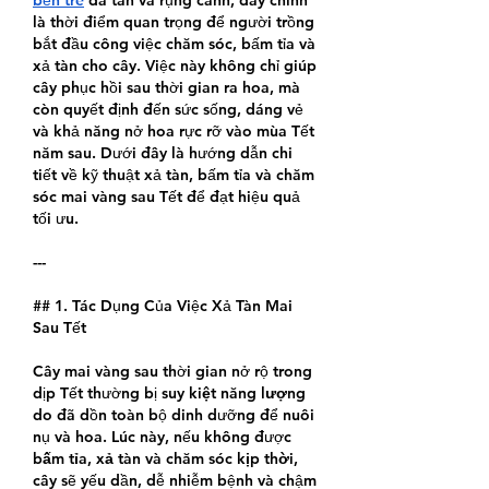
là thời điểm quan trọng để người trồng 
bắt đầu công việc chăm sóc, bấm tỉa và 
xả tàn cho cây. Việc này không chỉ giúp 
cây phục hồi sau thời gian ra hoa, mà 
còn quyết định đến sức sống, dáng vẻ 
và khả năng nở hoa rực rỡ vào mùa Tết 
năm sau. Dưới đây là hướng dẫn chi 
tiết về kỹ thuật xả tàn, bấm tỉa và chăm 
sóc mai vàng sau Tết để đạt hiệu quả 
tối ưu.
---
## 1. Tác Dụng Của Việc Xả Tàn Mai 
Sau Tết
Cây mai vàng sau thời gian nở rộ trong 
dịp Tết thường bị 
suy kiệt năng lượng
do đã dồn toàn bộ dinh dưỡng để nuôi 
nụ và hoa. Lúc này, nếu không được 
bấm tỉa, xả tàn và chăm sóc kịp thời
, 
cây sẽ yếu dần, dễ nhiễm bệnh và chậm 