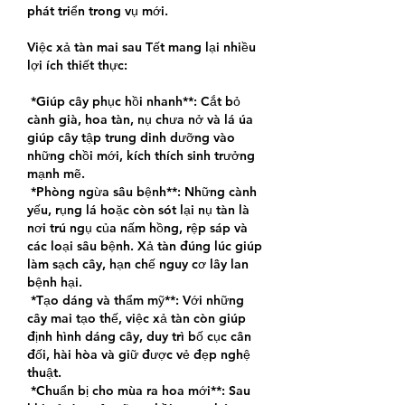
phát triển trong vụ mới.
Việc xả tàn mai sau Tết mang lại nhiều 
lợi ích thiết thực:
*Giúp cây phục hồi nhanh**: Cắt bỏ 
cành già, hoa tàn, nụ chưa nở và lá úa 
giúp cây tập trung dinh dưỡng vào 
những chồi mới, kích thích sinh trưởng 
mạnh mẽ.
*Phòng ngừa sâu bệnh**: Những cành 
yếu, rụng lá hoặc còn sót lại nụ tàn là 
nơi trú ngụ của nấm hồng, rệp sáp và 
các loại sâu bệnh. Xả tàn đúng lúc giúp 
làm sạch cây, hạn chế nguy cơ lây lan 
bệnh hại.
*Tạo dáng và thẩm mỹ**: Với những 
cây mai tạo thế, việc xả tàn còn giúp 
định hình dáng cây, duy trì bố cục cân 
đối, hài hòa và giữ được vẻ đẹp nghệ 
thuật.
*Chuẩn bị cho mùa ra hoa mới**: Sau 