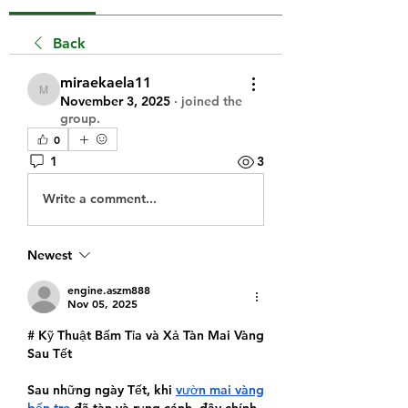
Back
miraekaela11
miraekaela11
November 3, 2025
·
joined the
group.
0
1
3
Write a comment...
Newest
engine.aszm888
Nov 05, 2025
# Kỹ Thuật Bấm Tỉa và Xả Tàn Mai Vàng 
Sau Tết
Sau những ngày Tết, khi 
vườn mai vàng 
bến tre
 đã tàn và rụng cánh, đây chính 