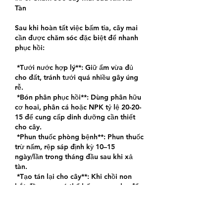
Tàn
Sau khi hoàn tất việc bấm tỉa, cây mai 
cần được chăm sóc đặc biệt để nhanh 
phục hồi:
*Tưới nước hợp lý**: Giữ ẩm vừa đủ 
cho đất, tránh tưới quá nhiều gây úng 
rễ.
*Bón phân phục hồi**: Dùng phân hữu 
cơ hoai, phân cá hoặc NPK tỷ lệ 20-20-
15 để cung cấp dinh dưỡng cần thiết 
cho cây.
*Phun thuốc phòng bệnh**: Phun thuốc 
trừ nấm, rệp sáp định kỳ 10–15 
ngày/lần trong tháng đầu sau khi xả 
tàn.
*Tạo tán lại cho cây**: Khi chồi non 
bắt đầu mọc, có thể bấm ngọn nhẹ để 
cây phân cành đều, giúp tán lá phát 
triển cân đối và đẹp hơn.