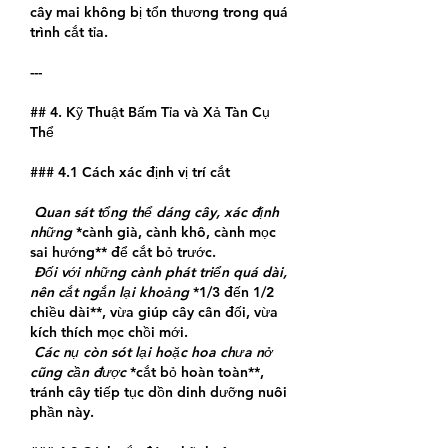
cây mai không bị tổn thương trong quá 
trình cắt tỉa.
---
## 4. Kỹ Thuật Bấm Tỉa và Xả Tàn Cụ 
Thể
### 4.1 Cách xác định vị trí cắt
 Quan sát tổng thể dáng cây, xác định 
những 
*cành già, cành khô, cành mọc 
sai hướng** để cắt bỏ trước.
 Đối với những cành phát triển quá dài, 
nên cắt ngắn lại khoảng 
*1/3 đến 1/2 
chiều dài**, vừa giúp cây cân đối, vừa 
kích thích mọc chồi mới.
 Các nụ còn sót lại hoặc hoa chưa nở 
cũng cần được 
*cắt bỏ hoàn toàn**, 
tránh cây tiếp tục dồn dinh dưỡng nuôi 
phần này.