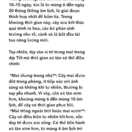
10–15 ngày
, tức là từ 
mùng 6 đến ngày 
20 tháng Giêng âm lịch
, là giai đoạn 
thích hợp nhất để bấm tỉa. Trong 
khoảng thời gian này, cây vừa kết thúc 
quá trình ra hoa, các bộ phận sinh 
trưởng như rễ, cành và lá bắt đầu tái 
tạo năng lượng mới.
Tuy nhiên, tùy vào vị trí trưng mai trong 
dịp Tết mà thời gian xả tàn có thể điều 
chỉnh:
*Mai chưng trong nhà**: Cây mai được 
đặt trong phòng, ít tiếp xúc với ánh 
sáng và không khí tự nhiên, thường bị 
suy yếu nhanh
. Vì vậy, cần xả tàn sớm 
hơn, khoảng 
mùng 6 đến mùng 10 âm 
lịch
, để cây có thời gian phục hồi.
*Mai trồng ngoài trời hoặc mai vườn**: 
Cây có điều kiện tự nhiên tốt hơn, vẫn 
duy trì được sức sống. Có thể tiến hành 
xả tàn sớm hơn, từ 
mùng 6 âm lịch
 trở 