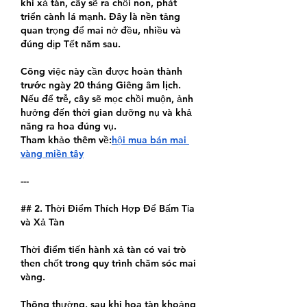
khi xả tàn, cây sẽ ra chồi non, phát 
triển cành lá mạnh. Đây là nền tảng 
quan trọng để mai nở đều, nhiều và 
đúng dịp Tết năm sau.
Công việc này cần được 
hoàn thành 
trước ngày 20 tháng Giêng âm lịch
. 
Nếu để trễ, cây sẽ mọc chồi muộn, ảnh 
hưởng đến thời gian dưỡng nụ và khả 
năng ra hoa đúng vụ.
Tham khảo thêm về:
hội mua bán mai 
vàng miền tây
---
## 2. Thời Điểm Thích Hợp Để Bấm Tỉa 
và Xả Tàn
Thời điểm tiến hành xả tàn có vai trò 
then chốt trong quy trình chăm sóc mai 
vàng.
Thông thường, sau khi hoa tàn khoảng 