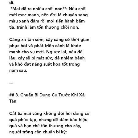
đi.
*Mai đã ra nhiều chồi non**: Nếu chồi 
mới mọc mạnh, nên đợi lá chuyển sang 
màu xanh đậm rồi mới tiến hành bấm 
tỉa, tránh làm tổn thương chồi non.
Càng xả tàn sớm, cây càng có thời gian 
phục hồi và phát triển cành lá khỏe 
mạnh
 cho vụ mới. Ngược lại, nếu để 
lâu, cây sẽ bị mất sức, dễ nhiễm bệnh 
và khó đạt năng suất hoa tốt trong 
năm sau.
---
## 3. Chuẩn Bị Dụng Cụ Trước Khi Xả 
Tàn
Cắt tỉa mai vàng không đòi hỏi dụng cụ 
quá phức tạp, nhưng để đảm bảo hiệu 
quả và hạn chế tổn thương cho cây, 
người trồng cần chuẩn bị kỹ: