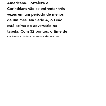
Americana. Fortaleza e 
Corinthians vão se enfrentar três 
vezes em um período de menos 
de um mês. Na Série A, o Leão 
está acima do adversário na 
tabela. Com 32 pontos, o time de 
Vojvoda inicia a rodada na 8ª 
colocação pensando em voltar a 
se aproximar do G6.
Fortaleza x Corinthians: onde 
assistir ao vivo, horário e há 4 
horas — A partida será 
transmitida pelo sportv (TV 
fechada) e Premiere (streaming). 
O Placar UOL também 
acompanha o jogo em tempo 
real. O Bragantino