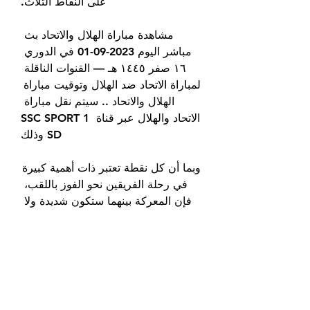
على النقاط الثلاث.
مشاهدة مباراة الهلال والاتحاد بث 
مباشر اليوم 2023-09-01 في الدوري 
١٦ صفر ١٤٤٥ هـ — القنوات الناقلة 
لمباراة الاتحاد ضد الهلال وتوقيت مباراة 
الهلال والاتحاد .. سيتم نقل مباراة 
الاتحاد والهلال عبر قناة SSC SPORT 1 
SD وذلك
وبما أن كل نقطة تعتبر ذات أهمية كبيرة 
في رحلة الفريقين نحو الفوز باللقب، 
فإن المعركة بينهما ستكون شديدة ولا 
تقبل الهزيمة. فريق الاتحاد يحتل حاليًا 
صدارة جدول ترتيب دوري روشن بعد 
فوزه في جميع مبارياته الأربعة حتى 
الآن، وهذا يدفعه لتحقيق الفوز في هذه 
المباراة للابتعاد عن منافسيه. وفي 
المباراة الأولى، فاز الاتحاد على الرائد 