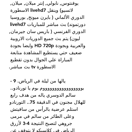
يوفنتوس, نابولي, إنتر ميلان, ميلان, 
لاتسيو) وينقل livehd7 الاسطورة 
الدوري الألماني ( بايرن ميونخ, بوروسيا 
دورتموند) بث مباشر للمباريات livehd7 
الدوري الفرنسي ( باريس سان جيرمان, 
ليون) يتم بث جميع الدوريات الاروبية 
والعربية وبجودة HD 720p وايضا بجودة 
ضعيف حتي يستطيع المشاهدة متابعة 
المباراة علي الجوال بدون تقطيع 
الاسطورة tv بث مباشر.
يالها من ليلة في الرياض. 9 - 
بوووووووووووووووووم بوم يا تورنادو.. 
سالم الدوسري ياله من هدف رابع 
للهلال مجنون في الدقيقة 75.. التورنادو 
استلم عرضية بالرأس من سافيتش 
وعلى الطائر من سالم في مرمى 
جروهي لتصبح النتيجة 4-3 لأزرق 
الرياض في كلاسيكو لا يتوقف عن 