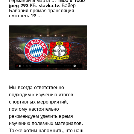
Германии 5 марта ... 1600 x 1000 
jpeg 293 КБ. stavka.tv. Байер — 
Бавария прямая трансляция 
смотреть 19 ...
Мы всегда ответственно 
подходим к изучению итогов 
спортивных мероприятий, 
поэтому настоятельно 
рекомендуем уделить время 
изучению полезных материалов. 
Также хотим напомнить, что наш 