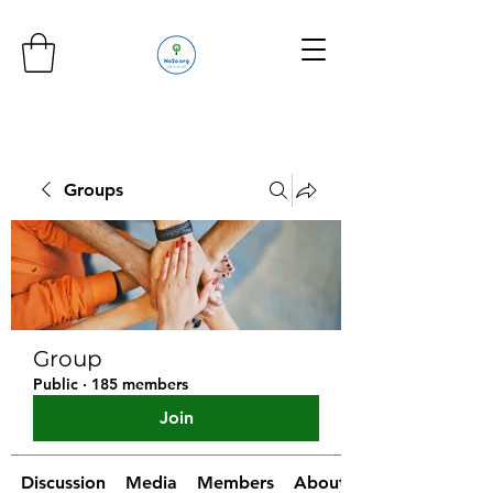
Groups
Group
Public
·
185 members
Join
Discussion
Media
Members
About