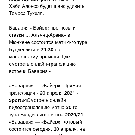
Хаби Алонсо будет шанс удивить 
Томаса Тухеля.
Бавария - Байер: прогнозы и 
ставки ... Альянц-Арена» в 
Мюнхене состоится матч 4-го тура 
Бундеслиги в 21:30 по 
московскому времени. Где 
смотреть онлайн-трансляцию 
встречи Бавария -
«Бавария» — «Байер». Прямая 
трансляция - 20 апреля 2021 - 
Sport24Смотреть онлайн 
видеотрансляцию матча 30-го 
тура Бундеслиги сезона-2020/21 
«Бавария» — «Байер», который 
состоится сегодня, 20 апреля, на 