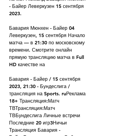
- Байер Леверкузен 15 сентября 
2023.
Бавария Мюнхен - Байер 04 
Леверкузен, 15 сентября Начало 
матча — в 21:30 по московскому 
времени. Смотрите онлайн 
прямую трансляцию матча в Full 
HD качестве на
Бавария - Байер / 15 сентября 
2023, 21:30 - Бундеслига / 
трансляция на Sports. ruРеклама 
18+ Трансляция:Матч 
ТВТрансляция:Матч 
ТВБундеслига Личные встречи 
Последние 20 игр3Ничьи 
Трансляция Бавария - 