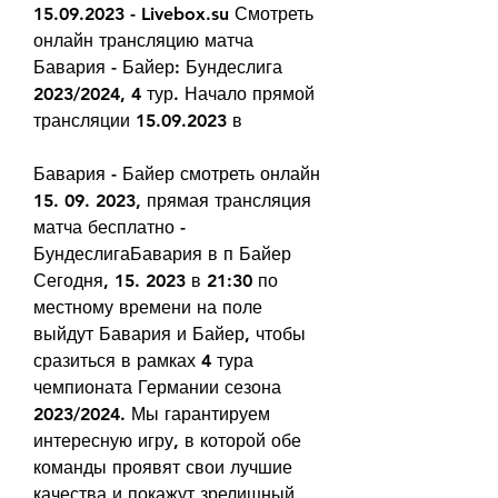
15.09.2023 - Livebox.su Смотреть 
онлайн трансляцию матча 
Бавария - Байер: Бундеслига 
2023/2024, 4 тур. Начало прямой 
трансляции 15.09.2023 в
Бавария - Байер смотреть онлайн 
15. 09. 2023, прямая трансляция 
матча бесплатно - 
БундеслигаБавария в п Байер 
Сегодня, 15. 2023 в 21:30 по 
местному времени на поле 
выйдут Бавария и Байер, чтобы 
сразиться в рамках 4 тура 
чемпионата Германии сезона 
2023/2024. Мы гарантируем 
интересную игру, в которой обе 
команды проявят свои лучшие 
качества и покажут зрелищный 