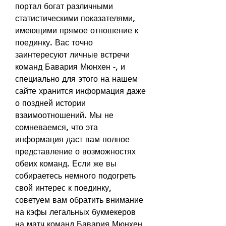
портал богат различными 
статистическими показателями, 
имеющими прямое отношение к 
поединку. Вас точно 
заинтересуют личные встречи 
команд Бавария Мюнхен -, и 
специально для этого на нашем 
сайте хранится информация даже 
о поздней истории 
взаимоотношений. Мы не 
сомневаемся, что эта 
информация даст вам полное 
представление о возможностях 
обеих команд. Если же вы 
собираетесь немного подогреть 
свой интерес к поединку, 
советуем вам обратить внимание 
на кэфы легальных букмекеров 
на матч команд Бавария Мюнхен 