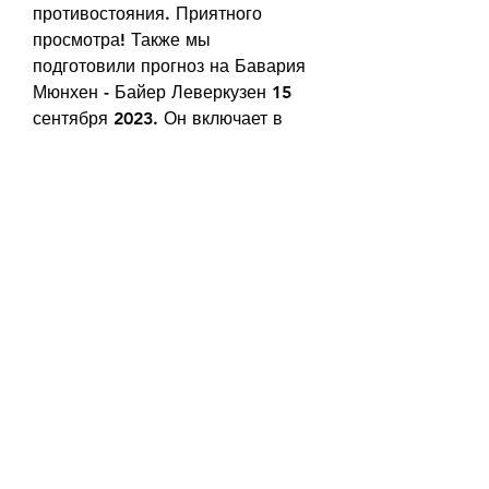
противостояния. Приятного 
просмотра! Также мы 
подготовили прогноз на Бавария 
Мюнхен - Байер Леверкузен 15 
сентября 2023. Он включает в 
себя очень важные 
рекомендации, благодаря 
которым вы сможете грамотно 
оценить все риски.
Где смотреть матч Бавария - 
Байер 15 сентября 2023 
Футбольный матч: Чемпионат 
Германии по футболу 【Бавария 
⚽ Байер】 15 сентября 2023 в ⚡ 
21:30 ➦ смотреть онлайн видео 
трансляцию, стартовые
Бавария – Байер прямая 