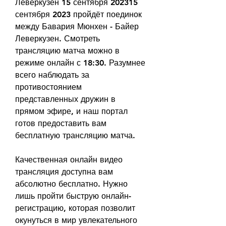
Леверкузен 15 сентября 202315 
сентября 2023 пройдёт поединок 
между Бавария Мюнхен - Байер 
Леверкузен. Смотреть 
трансляцию матча можно в 
режиме онлайн с 18:30. Разумнее 
всего наблюдать за 
противостоянием 
представленных дружин в 
прямом эфире, и наш портал 
готов предоставить вам 
бесплатную трансляцию матча.
Качественная онлайн видео 
трансляция доступна вам 
абсолютно бесплатно. Нужно 
лишь пройти быструю онлайн-
регистрацию, которая позволит 
окунуться в мир увлекательного 