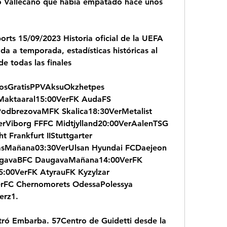
o Vallecano que había empatado hace unos 
rts 15/09/2023 Historia oficial de la UEFA 
 a temporada, estadísticas históricas al 
e todas las finales
dosGratisPPVAksuOkzhetpes 
Maktaaral15:00VerFK AudaFS 
dbrezovaMFK Skalica18:30VerMetalist 
rViborg FFFC Midtjylland20:00VerAalenTSG 
 Frankfurt IIStuttgarter 
ásMañana03:30VerUlsan Hyundai FCDaejeon 
lgavaBFC DaugavaMañana14:00VerFK 
00VerFK AtyrauFK Kyzylzar 
rFC Chernomorets OdessaPolessya 
erz1.
tró Embarba. 57Centro de Guidetti desde la 