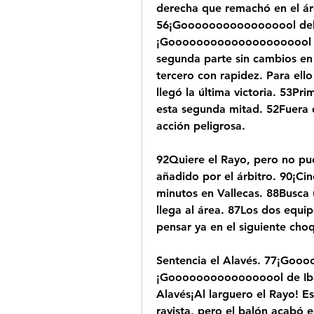
derecha que remachó en el áre
56¡Gooooooooooooooool del 
¡Gooooooooooooooooooool de 
segunda parte sin cambios en 
tercero con rapidez. Para ello
llegó la última victoria. 53Pr
esta segunda mitad. 52Fuera d
acción peligrosa.
92Quiere el Rayo, pero no pue
añadido por el árbitro. 90¡Ci
minutos en Vallecas. 88Busca 
llega al área. 87Los dos equi
pensar ya en el siguiente cho
Sentencia el Alavés. 77¡Goo
¡Gooooooooooooooool de Ibaiii
Alavés¡Al larguero el Rayo! E
rayista, pero el balón acabó 