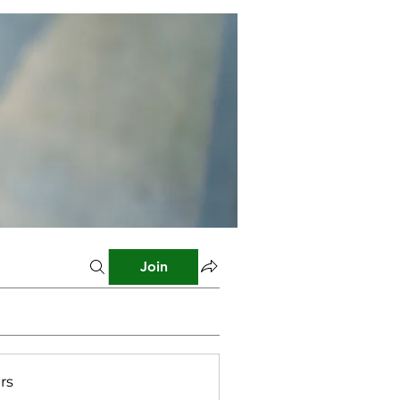
Join
rs