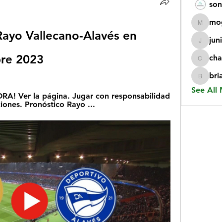
son
mo
mogy59
ayo Vallecano-Alavés en 
jun
juniorr
bre 2023
cha
chatgp
bri
briangi
See All
! Ver la página. Jugar con responsabilidad 
ciones. Pronóstico Rayo ...