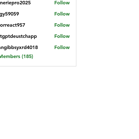
neriepro2025
Follow
gy59059
Follow
059
iorreact957
Follow
eact957
tgptdeustchapp
Follow
tdeustchapp
angibbsyxrd4018
Follow
bbsyxrd4018
 Members (185)