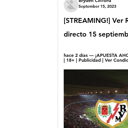
Bryden Clifford
September 15, 2023
[STREAMING!] Ver R
directo 15 septiem
hace 2 días — ¡APUESTA AHORA
| 18+ | Publicidad | Ver Condi