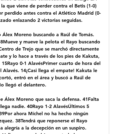
a que viene de perder contra el Betis (1-0) 
er perdido antes contra el Atlético Madrid (0-
zado enlazando 2 victorias seguidas.
ó Álex Moreno buscando a Raúl de Tomás. 
 18Mueve y mueve la pelota el Rayo buscando 
Centro de Trejo que se marchó directamente 
te y lo hace a través de los pies de Kakuta, 
. 15Rayo 0-1 AlavésPrimer cuarto de hora del 
l Alavés. 14¡Casi llega el empate! Kakuta le 
ortó, entró en el área y buscó a Raúl de 
o llegó el delantero.
e Álex Moreno que saca la defensa. 41Falta 
lega nadie. 40Rayo 1-2 AlavésÚltimos 5 
 39Por ahora Míchel no ha hecho ningún 
zquez. 38Tendrá que reponerse el Rayo 
 alegría a la decepción en un suspiro. 