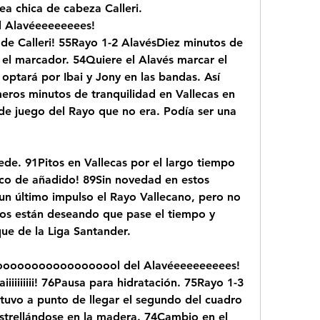
a chica de cabeza Calleri. 
Alavéeeeeeeees! 
Calleri! 55Rayo 1-2 AlavésDiez minutos de 
el marcador. 54Quiere el Alavés marcar el 
 optará por Ibai y Jony en las bandas. Así 
imeros minutos de tranquilidad en Vallecas en 
e juego del Rayo que no era. Podía ser una 
de. 91Pitos en Vallecas por el largo tiempo 
nco de añadido! 89Sin novedad en estos 
un último impulso el Rayo Vallecano, pero no 
pos están deseando que pase el tiempo y 
que de la Liga Santander.
ooooooooooooooooool del Alavéeeeeeeeees! 
iiiiiii! 76Pausa para hidratación. 75Rayo 1-3 
stuvo a punto de llegar el segundo del cuadro 
estrellándose en la madera. 74Cambio en el 