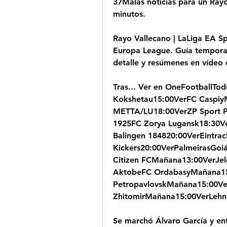
37Malas noticias para un Ray
minutos.
Rayo Vallecano | LaLiga EA Spo
Europa League. Guía temporada
detalle y resúmenes en vídeo d
Tras... Ver en OneFootballTo
Kokshetau15:00VerFC Caspiy
METTA/LU18:00VerZP Sport Po
1925FC Zorya Lugansk18:30Ve
Balingen 184820:00VerEintracht
Kickers20:00VerPalmeirasGoi
Citizen FCMañana13:00VerJe
AktobeFC OrdabasyMañana15:
PetropavlovskMañana15:00Ve
ZhitomirMañana15:00VerLehn
Se marchó Álvaro García y en