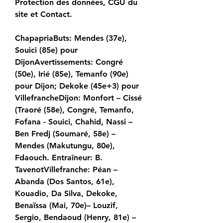
Protection des données, CGU du 
site et Contact.
ChapapriaButs: Mendes (37e), 
Souici (85e) pour 
DijonAvertissements: Congré 
(50e), Irié (85e), Temanfo (90e) 
pour Dijon; Dekoke (45e+3) pour 
VillefrancheDijon: Monfort – Cissé 
(Traoré (58e), Congré, Temanfo, 
Fofana - Souici, Chahid, Nassi – 
Ben Fredj (Soumaré, 58e) – 
Mendes (Makutungu, 80e), 
Fdaouch. Entraîneur: B. 
TavenotVillefranche: Péan – 
Abanda (Dos Santos, 61e), 
Kouadio, Da Silva, Dekoke, 
Benaïssa (Mai, 70e)– Louzif, 
Sergio, Bendaoud (Henry, 81e) – 