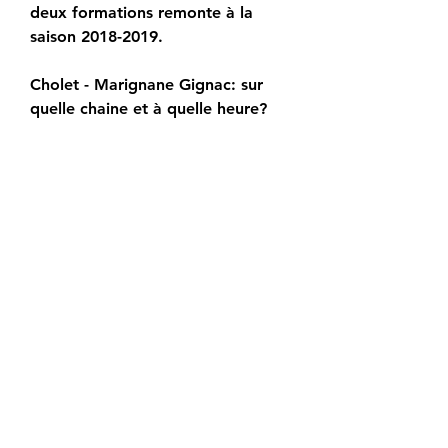
deux formations remonte à la 
saison 2018-2019.
Cholet - Marignane Gignac: sur 
quelle chaine et à quelle heure? 
Chaîne-foot. com: votre portail 
simple et rapide pour connaitre la 
chaîne et l'horaire de votre match 
de foot préféré. Ci-dessous, la 
chaîne pour regarder aujourd'hui 
le match Cholet - Marignane 
Gignac en direct live. Chaine-foot. 
com vous communique le détail 
des chaînes pour voir Cholet - 
Marignane Gignac en clair ou en 
streaming légal.
Comment regarder le match 
amical de préparation Angers 