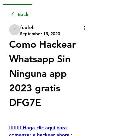
Back
fuufeh
fuufeh
September 15, 2023
Como Hackear 
Whatsapp Sin 
Ninguna app 
2023 gratis 
DFG7E
👉🏻👉🏻 Haga clic aquí para 
comenzar a hackear ahora : 