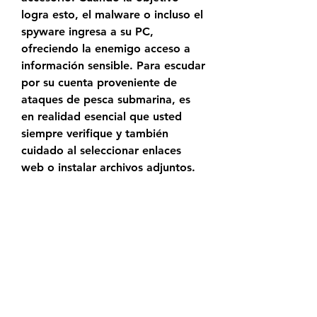
logra esto, el malware o incluso el 
spyware ingresa a su PC, 
ofreciendo la enemigo acceso a 
información sensible. Para escudar 
por su cuenta proveniente de 
ataques de pesca submarina, es 
en realidad esencial que usted 
siempre verifique y también 
cuidado al seleccionar enlaces 
web o instalar archivos adjuntos.
Uso de malware y también 
spyware
Malware y también spyware son 
en realidad 2 de el más fuerte 
técnicas para infiltrarse Whatsapp. 