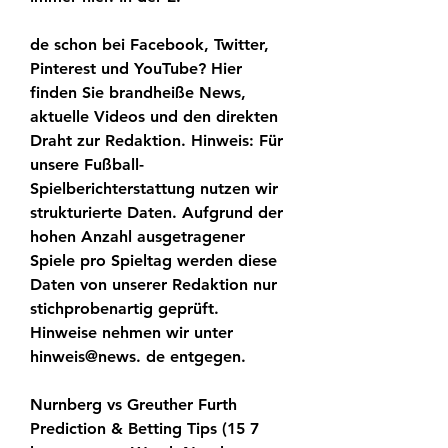
de schon bei Facebook, Twitter, 
Pinterest und YouTube? Hier 
finden Sie brandheiße News, 
aktuelle Videos und den direkten 
Draht zur Redaktion. Hinweis: Für 
unsere Fußball-
Spielberichterstattung nutzen wir 
strukturierte Daten. Aufgrund der 
hohen Anzahl ausgetragener 
Spiele pro Spieltag werden diese 
Daten von unserer Redaktion nur 
stichprobenartig geprüft. 
Hinweise nehmen wir unter 
hinweis@news. de entgegen.
Nurnberg vs Greuther Furth 
Prediction & Betting Tips (15 7 