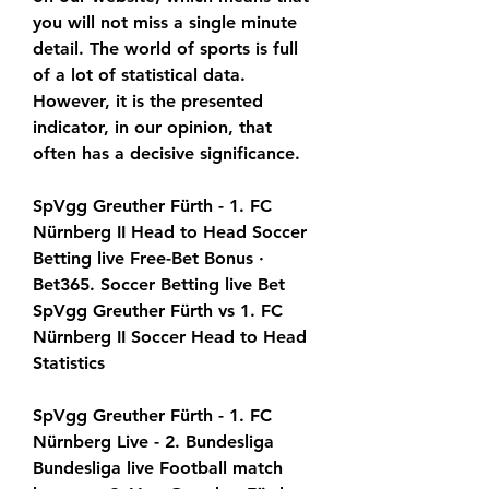
you will not miss a single minute 
detail. The world of sports is full 
of a lot of statistical data. 
However, it is the presented 
indicator, in our opinion, that 
often has a decisive significance.
SpVgg Greuther Fürth - 1. FC 
Nürnberg II Head to Head Soccer 
Betting live Free-Bet Bonus · 
Bet365. Soccer Betting live Bet 
SpVgg Greuther Fürth vs 1. FC 
Nürnberg II Soccer Head to Head 
Statistics
SpVgg Greuther Fürth - 1. FC 
Nürnberg Live - 2. Bundesliga 
Bundesliga live Football match 