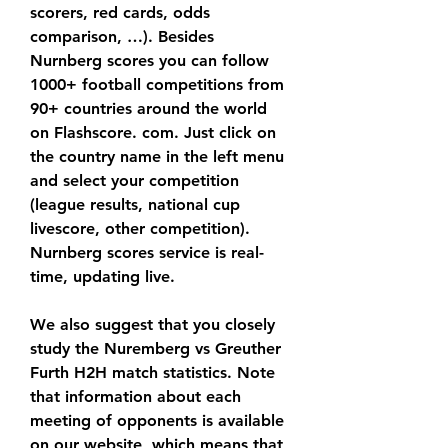
scorers, red cards, odds 
comparison, …). Besides 
Nurnberg scores you can follow 
1000+ football competitions from 
90+ countries around the world 
on Flashscore. com. Just click on 
the country name in the left menu 
and select your competition 
(league results, national cup 
livescore, other competition). 
Nurnberg scores service is real-
time, updating live.
We also suggest that you closely 
study the Nuremberg vs Greuther 
Furth H2H match statistics. Note 
that information about each 
meeting of opponents is available 
on our website, which means that 