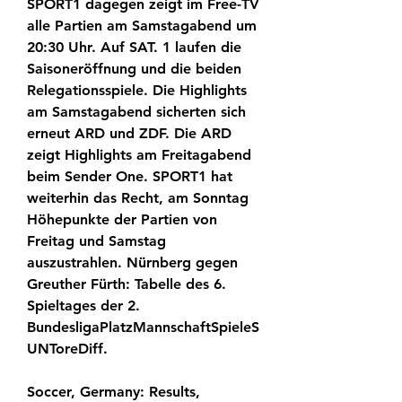
SPORT1 dagegen zeigt im Free-TV 
alle Partien am Samstagabend um 
20:30 Uhr. Auf SAT. 1 laufen die 
Saisoneröffnung und die beiden 
Relegationsspiele. Die Highlights 
am Samstagabend sicherten sich 
erneut ARD und ZDF. Die ARD 
zeigt Highlights am Freitagabend 
beim Sender One. SPORT1 hat 
weiterhin das Recht, am Sonntag 
Höhepunkte der Partien von 
Freitag und Samstag 
auszustrahlen. Nürnberg gegen 
Greuther Fürth: Tabelle des 6. 
Spieltages der 2. 
BundesligaPlatzMannschaftSpieleS
UNToreDiff.
Soccer, Germany: Results, 