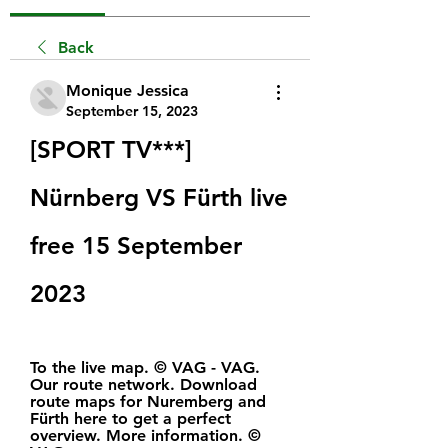
Back
Monique Jessica
September 15, 2023
[SPORT TV***] 
Nürnberg VS Fürth live 
free 15 September 
2023
To the live map. © VAG - VAG. 
Our route network. Download 
route maps for Nuremberg and 
Fürth here to get a perfect 
overview. More information. © 