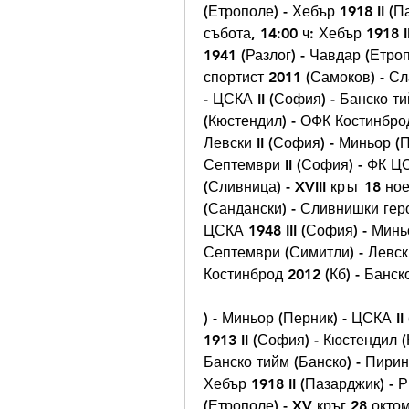
(Етрополе) - Хебър 1918 II (Па
събота, 14:00 ч: Хебър 1918 I
1941 (Разлог) - Чавдар (Етро
спортист 2011 (Самоков) - Сл
- ЦСКА II (София) - Банско ти
(Кюстендил) - ОФК Костинброд
Левски II (София) - Миньор (П
Септември II (София) - ФК ЦС
(Сливница) - XVIII кръг 18 но
(Сандански) - Сливнишки геро
ЦСКА 1948 III (София) - Миньо
Септември (Симитли) - Левски
Костинброд 2012 (Кб) - Банск
) - Миньор (Перник) - ЦСКА I
1913 II (София) - Кюстендил 
Банско тийм (Банско) - Пирин 
Хебър 1918 II (Пазарджик) - 
(Етрополе) - XV кръг 28 октом