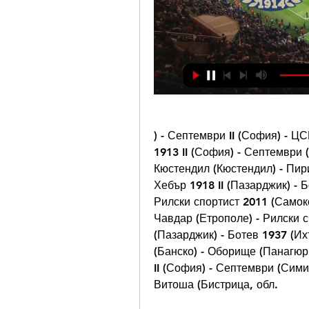
) - Септември II (София) - ЦС
1913 II (София) - Септември 
Кюстендил (Кюстендил) - Пирин
Хебър 1918 II (Пазарджик) - Б
Рилски спортист 2011 (Самоко
Чавдар (Етрополе) - Рилски сп
(Пазарджик) - Ботев 1937 (Их
(Банско) - Оборище (Панагюр
II (София) - Септември (Симит
Витоша (Бистрица, обл.