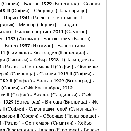
II (София) - Балкан 1929 (Ботевград) - Славия 
48 III (София) - Оборище (Панагюрище) - 
 Пирин 1941 (Разлог) - Септември II 
рджик) - Миньор (Перник) - Чавдар 
тли) - Рилски спортист 2011 (Самоков) - 
в 1937 (Ихтиман) - Банско тийм (Банско) - 
- Ботев 1937 (Ихтиман) - Банско тийм 
11 (Самоков) - Кюстендил (Кюстендил) - 
и (Симитли) - Хебър 1918 II (Пазарджик) - 
 (Разлог) - Септември II (София) - Оборище 
ой (Сливница) - Славия 1913 II (София) - 
КА II (София) - Балкан 1929 (Ботевград) - 
I (София) - ОФК Костинброд 2012 
ки II (София) - Вихрен (Сандански) - ОФК 
н 1929 (Ботевград) - Витоша (Бистрица) - ФК 
 II (София) - Сливнишки герой (Сливница) - 
тември II (София) - Оборище (Панагюрище) - 
 (Разлог) - Септември (Симитли) - Хебър 
ил (Кюстендил) - Чавдар (Етрополе) - Банско 