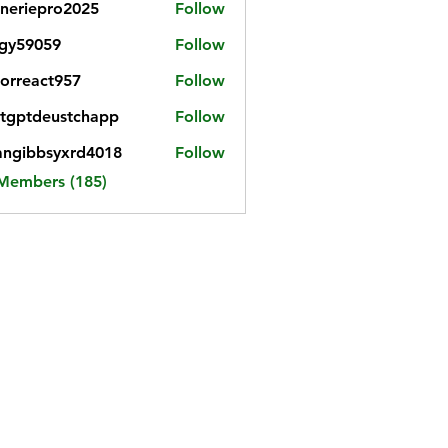
neriepro2025
Follow
gy59059
Follow
059
iorreact957
Follow
eact957
tgptdeustchapp
Follow
tdeustchapp
angibbsyxrd4018
Follow
bbsyxrd4018
 Members (185)