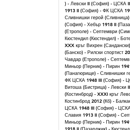
) - Левски II (София) - ЦСКА 
1913 II (София) - ФК ЦСКА 19
Сливнишки герой (Сливница) -
(София) - Хебър 1918 II (Паза
(Етрополе) - Септември (Сими
Кюстендил (Кюстендил) - Боте
XXX кръг Вихрен (Сандански) 
(Банско) - Рилски спортист 20
Чавдар (Етрополе) - Септемвр
Миньор (Перник) - Пирин 1941
(Панагюрище) - Сливнишки гер
ФК ЦСКА 1948 III (София) - ЦС
Витоша (Бистрица) - Левски I
(Костинброд) - XXXI кръг Левс
Костинброд 2012 (Кб) - Балка
ЦСКА 1948 III (София) - ЦСКА
Славия 1913 II (София) - Сеп
Миньор (Перник) - Пирин 1941
1918 II (Пазарджик) - Кюстенд