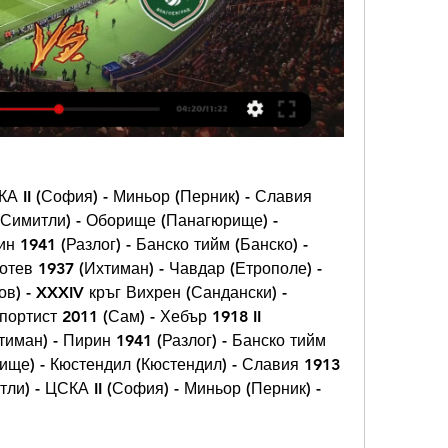
КА II (София) - Миньор (Перник) - Славия 
(Симитли) - Оборище (Панагюрище) - 
 1941 (Разлог) - Банско тийм (Банско) - 
отев 1937 (Ихтиман) - Чавдар (Етрополе) - 
в) - XXXIV кръг Вихрен (Сандански) - 
ортист 2011 (Сам) - Хебър 1918 II 
тиман) - Пирин 1941 (Разлог) - Банско тийм 
ище) - Кюстендил (Кюстендил) - Славия 1913 
ли) - ЦСКА II (София) - Миньор (Перник) - 