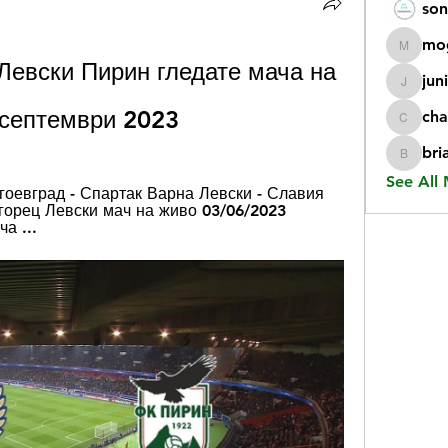
son
mo
mogy59
Левски Пирин гледате мача на 
jun
juniorr
 септември 2023
cha
chatgp
bri
briangi
See All
агоевград - Спартак Варна Левски - Славия 
огорец Левски мач на живо 03/06/2023 
а ...