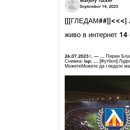
Marjory Tucker
September 14, 2023
[[[ГЛЕДАМ##]]<<<] 
живо в интернет 14
26.07.2023 г. — ... Пирин Бл
Снимка: lap. ... [Футбол] Луд
МожетеМожете да гледате мач