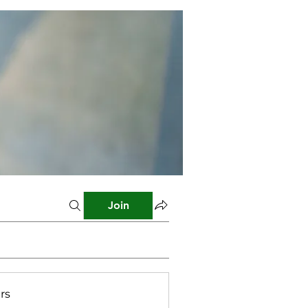
Join
rs