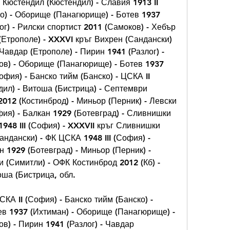
 Кюстендил (Кюстендил) - Славия 1913 II 
о) - Оборище (Панагюрище) - Ботев 1937 
ог) - Рилски спортист 2011 (Самоков) - Хебър 
 (Етрополе) - XXXVI кръг Вихрен (Сандански) 
 Чавдар (Етрополе) - Пирин 1941 (Разлог) - 
ов) - Оборище (Панагюрище) - Ботев 1937 
офия) - Банско тийм (Банско) - ЦСКА II 
ил) - Витоша (Бистрица) - Септември 
012 (Костинброд) - Миньор (Перник) - Левски 
фия) - Балкан 1929 (Ботевград) - Сливнишки 
948 III (София) - XXXVII кръг Сливнишки 
ндански) - ФК ЦСКА 1948 III (София) - 
 1929 (Ботевград) - Миньор (Перник) - 
и (Симитли) - ОФК Костинброд 2012 (Кб) - 
оша (Бистрица, обл.
СКА II (София) - Банско тийм (Банско) - 
ев 1937 (Ихтиман) - Оборище (Панагюрище) - 
в) - Пирин 1941 (Разлог) - Чавдар 