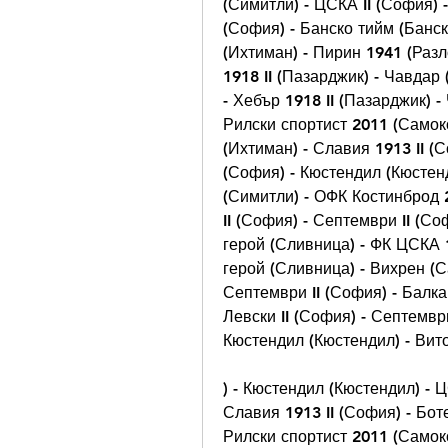
(Симитли) - ЦСКА II (София) -
(София) - Банско тийм (Банск
(Ихтиман) - Пирин 1941 (Разл
1918 II (Пазарджик) - Чавдар
- Хебър 1918 II (Пазарджик) -
Рилски спортист 2011 (Самок
(Ихтиман) - Славия 1913 II (С
(София) - Кюстендил (Кюстенд
(Симитли) - ОФК Костинброд 2
II (София) - Септември II (Со
герой (Сливница) - ФК ЦСКА 1
герой (Сливница) - Вихрен (Са
Септември II (София) - Балкан
Левски II (София) - Септемвр
Кюстендил (Кюстендил) - Вит
) - Кюстендил (Кюстендил) - Ц
Славия 1913 II (София) - Бот
Рилски спортист 2011 (Самоко