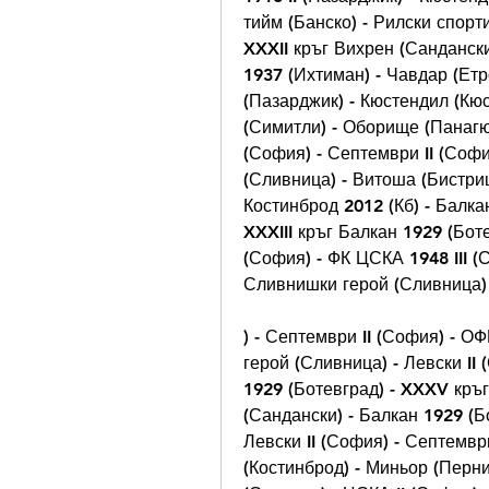
тийм (Банско) - Рилски спорти
XXXII кръг Вихрен (Сандански
1937 (Ихтиман) - Чавдар (Етро
(Пазарджик) - Кюстендил (Кюс
(Симитли) - Оборище (Панагюр
(София) - Септември II (Софи
(Сливница) - Витоша (Бистриц
Костинброд 2012 (Кб) - Балкан
XXXIII кръг Балкан 1929 (Боте
(София) - ФК ЦСКА 1948 III (С
Сливнишки герой (Сливница) 
) - Септември II (София) - О
герой (Сливница) - Левски II 
1929 (Ботевград) - XXXV кръг
(Сандански) - Балкан 1929 (Б
Левски II (София) - Септемвр
(Костинброд) - Миньор (Перник