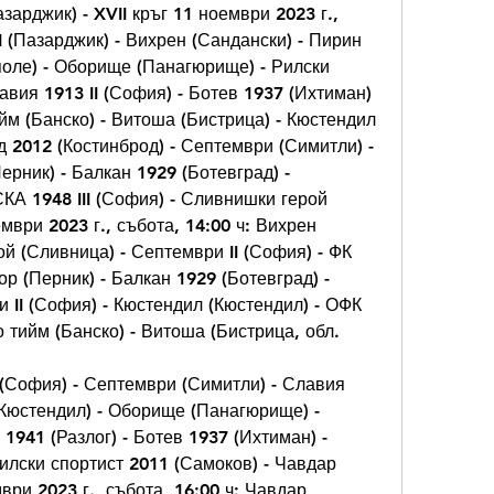
зарджик) - XVII кръг 11 ноември 2023 г., 
I (Пазарджик) - Вихрен (Сандански) - Пирин 
поле) - Оборище (Панагюрище) - Рилски 
авия 1913 II (София) - Ботев 1937 (Ихтиман) 
йм (Банско) - Витоша (Бистрица) - Кюстендил 
 2012 (Костинброд) - Септември (Симитли) - 
ерник) - Балкан 1929 (Ботевград) - 
КА 1948 III (София) - Сливнишки герой 
ември 2023 г., събота, 14:00 ч: Вихрен 
й (Сливница) - Септември II (София) - ФК 
р (Перник) - Балкан 1929 (Ботевград) - 
 II (София) - Кюстендил (Кюстендил) - ОФК 
о тийм (Банско) - Витоша (Бистрица, обл.
I (София) - Септември (Симитли) - Славия 
(Кюстендил) - Оборище (Панагюрище) - 
1941 (Разлог) - Ботев 1937 (Ихтиман) - 
Рилски спортист 2011 (Самоков) - Чавдар 
ври 2023 г., събота, 16:00 ч: Чавдар 