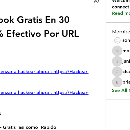
Welcome
connect
Read m
ok Gratis En 30 
Efectivo Por URL 
Membe
son
mo
mogy59
jun
juniorr
omenzar a hackear ahora : https://Hackear-
cha
chatgp
bri
briangi
See All
omenzar a hackear ahora : https://Hackear-
:
 Gratis  así como  Rápido 