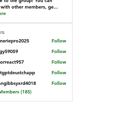
 to the group! You can
 with other members, ge
...
ore
rs
neriepro2025
Follow
gy59059
Follow
059
iorreact957
Follow
eact957
tgptdeustchapp
Follow
tdeustchapp
angibbsyxrd4018
Follow
bbsyxrd4018
 Members (185)