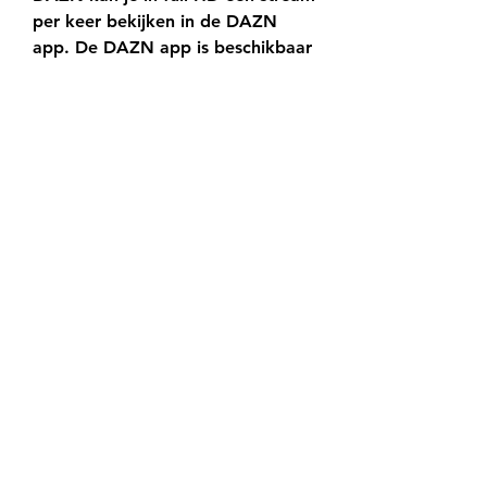
per keer bekijken in de DAZN 
app. De DAZN app is beschikbaar 
op tv's en streaming
Jupiler Pro League | Live of in 
replay, nieuws en video - Proximus 
PickxReguliere competitie - 
FootballLeagueCalendarElement. 
matchDayLabel 1 R. Union St. -G. 
USG vr 28 jul 2 - 0 AND RSC 
Anderlecht Reguliere competitie - 
FootballLeagueCalendarElement. 
matchDayLabel 1 KAS Eupen EUP 
za 29 jul 2 - 2 WES KVC Westerlo 
Sporting Charleroi CHA 1 - 1 OHL 
OH Leuven RWDM 0 - 4 GNK KRC 
Genk Royal Antwerp FC RAFC zo 
30 jul 1 - 0 CER Cercle Brugge 