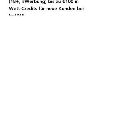
(18+, #Werbung) bis zu €100 in 
Wett-Credits für neue Kunden bei 
bet365.
Spieltag30. 10. 22, 10:30SV 
Lafnitz - SV Horn1: 1 (1: 0) (0: 1) 
14. Spieltag18. 03. 22, 18:30SV 
Horn - SV Lafnitz2: 1 (1: 0) (1: 1) 
21. Spieltag27. 08. 21, 18:30SV 
Lafnitz - SV Horn5: 1 (2: 1) (3: 0) 6. 
Spieltag12. 21, 18:30SV Lafnitz - 
SV Horn3: 2 (0: 1) (3: 1) 18. 
Spieltag25. 20, 18:30SV Horn - SV 
Lafnitz0: 1 (0: 1) (0: 0) 3. 
Spieltag23. 06. 20, 18:30SV Horn - 
SV Lafnitz3: 2 (0: 1) (3: 1) 30. 
Spieltag20.
SV Horn spielplan - live-stream & 