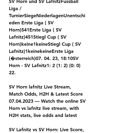
SV Horn und SV LafnitzFussball 
Liga / 
TurnierSiegeNiederlagenUnentschi
eden Erste Liga ( SV 
Horn)541Erste Liga ( SV 
Lafnitz)451Stiegl Cup ( SV 
Horn)keine1keineStiegl Cup ( SV 
Lafnitz)1keinekeineErste Liga 
(�sterreich)07. 04. 23, 18:10SV 
Horn - SV Lafnitz1: 2 (1: 2) (0: 0) 
22.
SV Horn lafnitz Live Stream, 
Match Odds, H2H & Latest Score 
07.04.2023 — Watch the online SV 
Horn vs lafnitz live stream, with 
H2H stats, live odds and latest
SV Lafnitz vs SV Horn: Live Score, 