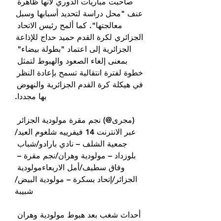
صاحبت مباريات الدوري لأنها ظاهرة 
عنف "محل دراسة لتحديد أسبابها وسبل 
معالجتها". كما ألمح رئيس الاتحاد 
الجزائري لكرة القدم حميد حداج للإذاعة 
الجزائرية إلى اعتماد "بطولة بيضاء" 
بمعنى إلغاء الصعود والهبوط لتمثل 
خطوة لفترة انتقالية تسمح بإعادة النظر 
في هيكلة كرة القدم الجزائرية والنهوض 
بها مجددا.
(مجرى@) نجم مقرة مولودية الجزائر 
عبر الانترنت 14 فيفرييه شلغوم العيد/
جمعية الشلف – نادي بارادو/شباب 
بلوزداد – مولودية وهران/نجم مقرة – 
وفاق سطيف/أمل الاربعاءمولودية 
الجزائر/إتحاد بسكرة – مولودية البيض/
شبيبة
أحداث شغب بعد هبوط مولودية وهران 