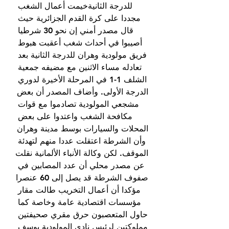
للدرجة الثانيةخيمت أعمال الشغب 
مجددا على كرة القدم الجزائرية حيث 
قال مصدر أمني إن نحو 30 شرطيا 
أصيبوا في أحداث شغب أعقبت هبوط 
فريق مولودية وهران للدرجة الثانية بعد 
تعادله مساء الاثنين مع مضيفه جمعية 
الشلف 1-1 في المرحلة الأخيرة لدوري 
الدرجة الأولى. وأضاف المصدر أن بعض 
مشجعي المولودية تصادموا مع قوات 
مكافحة الشغب واعتدوا على بعض 
المحلات والسيارات بوسط مدينة وهران 
وأن الشرطة اعتقلت عددا منهم لتهدئة 
الموقف. لكن وكالة الأنباء الألمانية نقلت 
عن مصدر محلي أن عدد المصابين في 
صفوف الشرطة قد يصل إلى 60 عنصرا 
مؤكدا أن أعمال التخريب طالت مقار 
مؤسسات اقتصادية عامة وخاصة كما 
حاول المتعصبون حرق مقري صحيفتين 
مملوكتين لرئيس نادي المولودية يوسف 