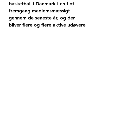
basketball i Danmark i en flot 
fremgang medlemsmæssigt 
gennem de seneste år, og der 
bliver flere og flere aktive udøvere 
i klubberne landet over. Det gode 
momentum, vi har i klubberne, 
skal vi fastholde og videreudvikle 
på, og det er væsentligt at have 
en god mediepartner, som 
bidrager rigtig positivt til den 
mediemæssige udbredelse af 
sporten.
(DIREKTE!!) Team FOG Næstved 
Bakken Bears live 11. maj 2023 — 
Horsens live direkte - 
NPREMABasketligaen: Svendborg 
Rabbits - Randers Cimbria | stiften. 
dkJCN Bolig er hovedsponsor. 