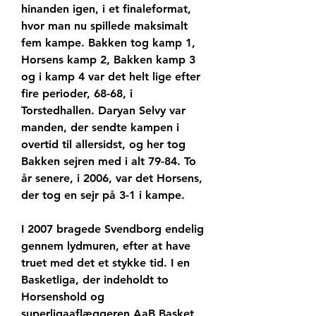
hinanden igen, i et finaleformat, 
hvor man nu spillede maksimalt 
fem kampe. Bakken tog kamp 1, 
Horsens kamp 2, Bakken kamp 3 
og i kamp 4 var det helt lige efter 
fire perioder, 68-68, i 
Torstedhallen. Daryan Selvy var 
manden, der sendte kampen i 
overtid til allersidst, og her tog 
Bakken sejren med i alt 79-84. To 
år senere, i 2006, var det Horsens, 
der tog en sejr på 3-1 i kampe.
I 2007 bragede Svendborg endelig 
gennem lydmuren, efter at have 
truet med det et stykke tid. I en 
Basketliga, der indeholdt to 
Horsenshold og 
superligaaflæggeren AaB Basket, 