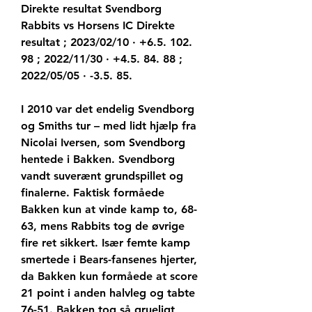
Direkte resultat Svendborg 
Rabbits vs Horsens IC Direkte 
resultat ; 2023/02/10 · +6.5. 102. 
98 ; 2022/11/30 · +4.5. 84. 88 ; 
2022/05/05 · -3.5. 85.
I 2010 var det endelig Svendborg 
og Smiths tur – med lidt hjælp fra 
Nicolai Iversen, som Svendborg 
hentede i Bakken. Svendborg 
vandt suverænt grundspillet og 
finalerne. Faktisk formåede 
Bakken kun at vinde kamp to, 68-
63, mens Rabbits tog de øvrige 
fire ret sikkert. Især femte kamp 
smertede i Bears-fansenes hjerter, 
da Bakken kun formåede at score 
21 point i anden halvleg og tabte 
76-51. Bakken tog så grueligt 