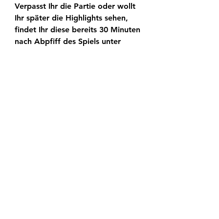
Verpasst Ihr die Partie oder wollt 
Ihr später die Highlights sehen, 
findet Ihr diese bereits 30 Minuten 
nach Abpfiff des Spiels unter 
anderem beim Streaming-Dienst 
DAZN. Nürnberg gegen Fürth - TV 
und LIVE-STREAM: Die 
Übertragung im Überblick 
Begegnung1. FC Nürnberg - 
Greuther FürthAnstoßFr., 18. 30 
UhrTVSkyLIVE-STREAMSky Go, 
WOWModeratorHartmut von 
KamekeKommentatorHansi 
Küpper Nürnberg vs.
1. FC Nürnberg vs. Greuther 
Fürth: TV und LIVE-STREAM 
DAZN