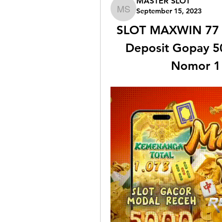
MASTER SLOT
September 15, 2023
MASTER SLOT
SLOT MAXWIN 77 | 
Deposit Gopay 50
Nomor 1 