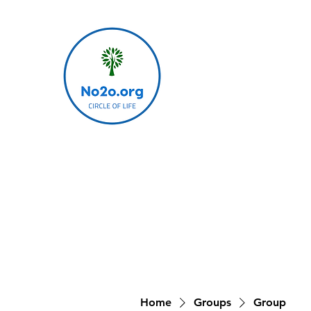
Home
Groups
Group