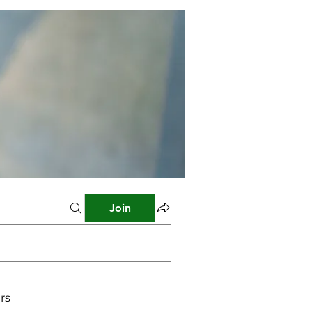
Join
rs