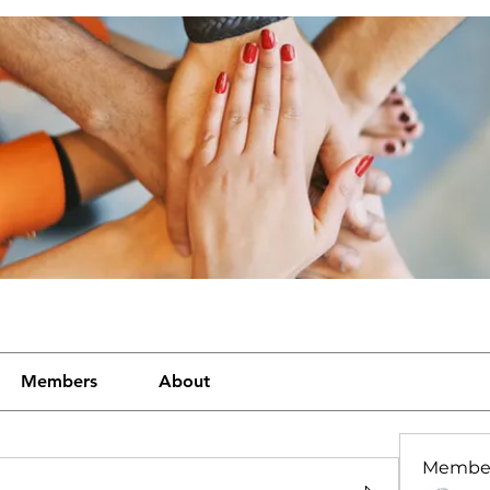
Members
About
Membe