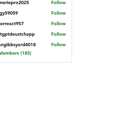
neriepro2025
Follow
gy59059
Follow
059
iorreact957
Follow
eact957
tgptdeustchapp
Follow
tdeustchapp
angibbsyxrd4018
Follow
bbsyxrd4018
 Members (185)