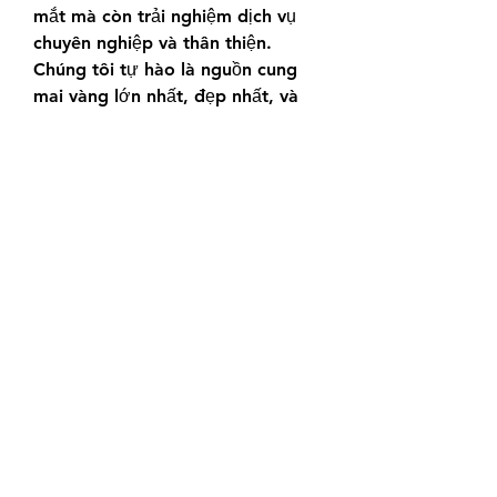
mắt mà còn trải nghiệm dịch vụ 
chuyên nghiệp và thân thiện. 
Chúng tôi tự hào là nguồn cung 
mai vàng lớn nhất, đẹp nhất, và 
giá trị nhất cho mùa tết. Hãy đến 
và khám phá ngay!Quý khách có 
thể liên hệ với chúng tôi qua các 
thông tin sau:Điện thoại/Zalo: 
0905 888 999 – 0799 888 999 – 
0888777777Email:Vuonmaihoangl
ong@gmail.comFacebook: Vườn 
mai Hoàng LongĐịa chỉ: Tân 
Thiềng, Chợ Lách, Bến Tre.
0
0
Kommentar verfassen...