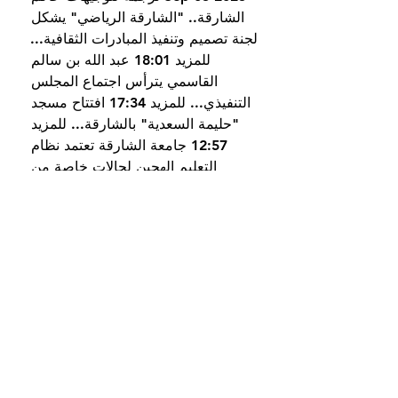
الشارقة.. "الشارقة الرياضي" يشكل 
لجنة تصميم وتنفيذ المبادرات الثقافية... 
للمزيد 18:01 عبد الله بن سالم 
القاسمي يترأس اجتماع المجلس 
التنفيذي... للمزيد 17:34 افتتاح مسجد 
"حليمة السعدية" بالشارقة... للمزيد 
12:57 جامعة الشارقة تعتمد نظام 
التعليم الهجين لحالات خاصة من 
الطلبة... للمزيد 19:52 2023-Sep-02 
"مكتبات الشارقة العامة" تحتفي بشهر 
القراءة بسلسلة مبادرات...
قناة دبي الرياضية 1 البث الحي · جدول 
البث · أولمبياد طوكيو 2020 · مسابقات 
· قناة دبي الرياضية 1 · قناة دبي 
خورفكان ضد اتحاد كلباء – كأس 
مصرف أبوظبي الإسلامي. GMT: 21:55 
UAE: