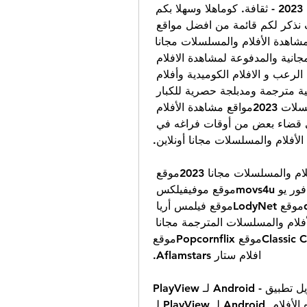
أفضل +30 مواقع مشاهدة الأفلام والمسلسلات مجانا 2023 - ثقافة. كوماهلا وسهلا بكم 
في موقع ثقافة. كوم ومعنا في هذا المقال سوف نذكر لكم قائمة من افضل مواقع 
مشاهدة الأفلام والمسلسلات مدفوعة وايضا مجانية لمشاهدة الأفلام والمسلسلات مجانا 
اونلاين. سوفن نستعرض لكم افضل المواقع المجانية والمدفوعة لمشاهدة الافلام 
والمسلسلات من كل الانواع من افلام الاكشن و افلام الرعب و الافلام الكوميدية وأفلام 
كرتون العربية ومسلسلات رمضان 2023 والاجنبية مترجمة ومدبلجة حصرية للكبار 
والصغار فتابعونا. مواقع مشاهدة الأفلام والمسلسلات 2023مواقع مشاهدة الأفلام 
والمسلسلات مجانا, غالباً ما يتجه العديد منا الى قضاء بعض من أوقات فراغه في 
لأفلام والمسلسلات مجانا أونلاين.
أفضل مواقع عربية لمشاهدة وتحميل الأفلام والمسلسلات مجانا 2023موقع 
أفلامكوموقع فشار Fushaarموقع موفيز فور يو movs4uموقع موفيفيلكس 
moviflexموقع الدار داركم dardarkomموقع LodyNetموقع فيلمس أريا 
filmsareaموقع Arab Lionzأفضل موقع لمشاهدة الأفلام والمسلسلات المترجمة مجانا 
2023موقع StarzPlayموقع الحلموقع Classic Cinema Onlineموقع Popcornflixموقع 
افلام ستار Aflamstars.
PlayView لـ Android - قم بتنزيل تطبيق APK من Uptodown ... بتنزيل تطبيق APK 
لـ PlayView لـ Android مجانا . أفلام مجانية و برامج حيث يمكنك مشاهدة هذه الأفلام 