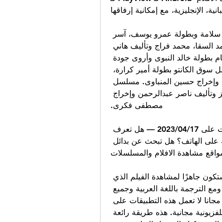
انية، الإنجليزية، مع إمكانية إرفاقها
مسلسل الكتيبة 101 تأليف إياد صالح، وإخراج محمد سلامة وبطولة عمرو يوسف، آسر 
ياسين، فتحى عبدالوهاب. مسلسل حرب بطولة أحمد السقا، محمد فراج وتأليف هاني 
سرحان، وإخراج أحمد نادر جلال. مسلسل رسالة الإمام بطولة خالد النبوى وأروى جودة 
وتأليف محمد هشام عبية وإخراج ليث حجو. مسلسل سوق الكانتو بطولة أمير كرارة، 
مى عز الدين، فتحى عبدالوهاب وتأليف هانى سرحان وإخراج حسين المنباوى. مسلسل 
ضرب نار بطولة أحمد العوضى، ياسمين عبدالعزيز وتأليف ناصر عبدالرحمن وإخراج 
مصطفى فكرى.
افضل 20 تطبيق مجاني لمشاهدة الأفلام والمسلسلات على 17‏/04‏/2023 — هل تعرف 
تطبيقات جديدة لمشاهدة المسلسلات مع الترجمة على الهاتف؟ هل تبحث عن بدائل 
قم بتثبيتها على هاتفك الذكي أو جهازك اللوحي، وستكون جاهزًا لمشاهدة الفيلم الذي 
تختاره بغض النظر عن المكان الذي تذهب إليه ومع الترجمة باللغة العربية وجميع 
الانواع. 10 – أفضل برنامج لمشاهدة الأفلام للاندرويد مجانا لا تعمل هذه التطبيقات على 
بث الأفلام فحسب، بل تتيح لك أيضًا مشاهدة برامج تلفزيونية مجانية. هذه طريقة رائعة 