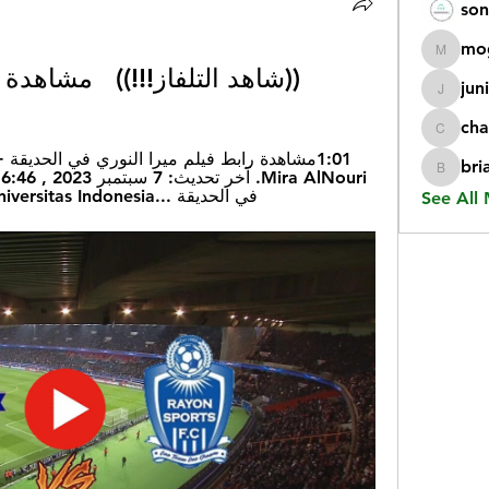
son
mo
mogy59
((شاهد التلفاز!!!))   مشاهدة مجانا 15 سبت
jun
juniorr
cha
chatgp
bri
briangi
في الحديقة ...Universitas Indonesia · ميرا النوري · قبل أسبوع واحد
See All