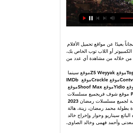
تحميل افضل برنامج لمشاهدة الأفلام على الكمبيوتر مجاناً بعيدًا عن مواقع تحميل الأفلام 
التي تضر أكثر ما تفيد يمكنك تحميل برنامج على جهاز الكمبيوتر أو اللاب توب الخاص بك، 
ن خلاله من مشاهدة أي عدد من
موقع هولو Huluموقع Top Documentary Filmsموقع Z5 Weyyakموقع سينما 
العربموقع Pluto TVموقع Tubiموقع Awaanموقع Contvموقع Crackleموقع IMDb 
TVموقع Kanopyموقع Eros Nowموقع Vuduموقع Yidioموقع Shoof Maxموقع 
Roku Channelموقع Rotana Vodموقع PeacockTV موقع شوف فريجميع مسلسلات 
رمضان 2023مسلسلات رمضان 2023فيما يلي قائمة لجميع مسلسلات رمضان 2023 
التي يمكنك مشاهدتها اونلاين:مسلسل جعفر العمدة بطولة محمد رمضان، زينة، هالة 
صدقى وتأليف وإخراج محمد سامى. مسلسل سره الباتع سيناريو وحوار وإخراج خالد 
عدنى وأحمد فهمى وخالد الصاوى.