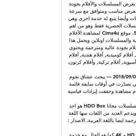
أكثر المواقع الترفيهية شهرة في الوطن العربي حيث يعرض المسلسلات والأفلام بجودة 
عالية وصوت وصورة واضحة جداً بتقنية Hd ويكون العرض مناسب ومتوافق مع سرعة 
الانترنت الخاصة بجهازك. ويتوفر له العديد من التطبيقات وأيضا يتبع له خدمة اخرى وهي 
خدمة شاهد بلس التي تتيح عرض ومشاهدة المسلسلات الحصرية فقط وهو من اهم 
مواقع مشاهدة الأفلام والمسلسلات. رابط الموقع5. موقع Cima4u لمشاهدة الأفلام 
والمسلسلاتيوفر هذا الموقع مشاهدة الأفلام الأجنبية والمسلسلات اونلاين ويحمل هذا 
الموقع شعار واضح وهو السينما من أجلك. يقدم الأفلام بجودة عالية ومترجمة ويحتوي 
على العديد من أنواع الأفلام المختلفة منها أفلام رعب, أفلام كوميدية, أفلام هندية, أفلام 
سيوية, أفلام تركية, وأفلام كرتون.
أفضل المواقع لمشاهدة الأفلام الأجنبية مجاناً 09‏/09‏/2018 — يبحث عشاق نجوم 
السينما العالمية عن آخر إنتاجاتهم الفنية وأفلامهم التي تصدّرت في أوقات سابقة قائمة 
لام مشاهدة وحققت إيرادات قياسية
تحميل هدو بلاير HDO Box لمشاهدة الافلام والمسلسلات مجانا HDO Box هو احد 
اشهر التطبيقات لمشاهدة الافلام والمسلسلات مجانا ويدعم العديد من اللغات منها اللغة 
رجمة ايضا باللغة العربية. الاصدار :
يقدم لك موقع Stars Play إمكانية المشاهدة بجودة HD و 4K كما هو الحال مع خدمة 