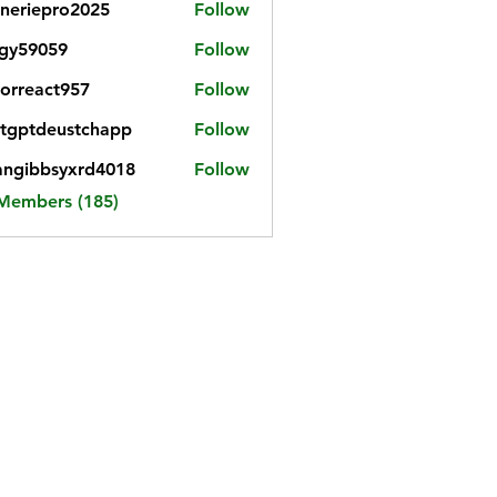
neriepro2025
Follow
gy59059
Follow
059
iorreact957
Follow
eact957
tgptdeustchapp
Follow
tdeustchapp
angibbsyxrd4018
Follow
bbsyxrd4018
 Members (185)