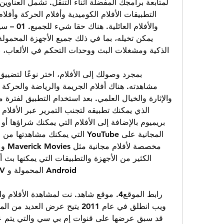
الذكية ومشغلات البث ووحدات التحكم في الألعاب، ب
Android المحمولة و Android TV و Apple TV و Roku.