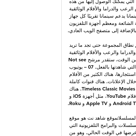
لمتابعة برامجك المفضلة أثناء التنقل. تشمل العناوين التي يمكنك الوصول إليها من هذه 
التطبيقات الأفلام الكوميدية وأفلام الحركة وأفلام الرعب والدراما والأفلام الوثائقية 
والأفلام العائلية. هناك حقا شيء للجميع. 01 – سينمانا يدعم سينمانا تقريبًا كل جهاز 
يمكن تخيله، بما في ذلك جميع الأجهزة المحمولة الشائعة ومعظم أجهزة التلفزيون 
الإضافة إلى متصفح الويب العادي.
بمجرد وصولك إلى الأفلام، اختر نوعًا لتضييق نطاق المجموعة حتى تجد ما تريد 
مشاهدته. هناك أفلام الجريمة والرياضة والحركة والدراما والرعب والأفلام الوثائقية 
والإثارة والخيال العلمي. بعد استخدام التطبيق لفترة من الوقت، ستقدر مرشح Not see 
الذي يمكنك تطبيقه لتجنب التمرير عبر الأفلام التي شاهدتها بالفعل. 07 – يوتيوب 
بريميوم بالإضافة إلى الأفلام التي يمكنك شراؤها أو استئجارها، هناك الكثير من الأفلام 
المجانية على YouTube التي يمكنك مشاهدتها من خلال الإعلانات. هناك قنوات كاملة 
مخصصة لأفلام مجانية مثل Maverick Movies و Timeless Classic Movies. هناك 
الكثير من الأجهزة والتطبيقات التي يمكنها بث أفلام YouTube، مثل أجهزة iOS و 
رابط الموقع4. موقع شاهد. نت لمشاهدة الأفلام والمسلسلاتموقع شاهد نت هو موقع 
ويب انطلق في عام 2011 يتيح عرض العديد من المسلسلات والبرامج التلفزيونية التي 
قد سبق عرضها على قنوات إم بي سي والتي يتم عرضها في الوقت الحالي. وهو من 