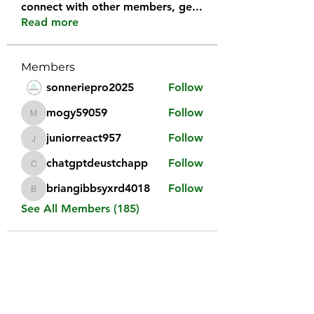
connect with other members, ge
...
Read more
Members
sonneriepro2025
Follow
mogy59059
Follow
mogy59059
juniorreact957
Follow
juniorreact957
chatgptdeustchapp
Follow
chatgptdeustchapp
briangibbsyxrd4018
Follow
briangibbsyxrd4018
See All Members (185)