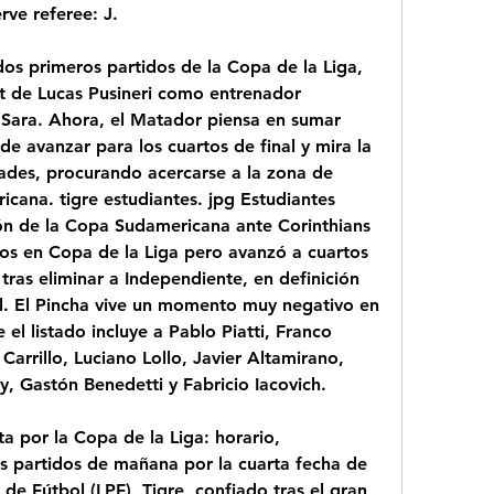
rve referee: J.
os primeros partidos de la Copa de la Liga, 
t de Lucas Pusineri como entrenador 
ara. Ahora, el Matador piensa en sumar 
e avanzar para los cuartos de final y mira la 
dades, procurando acercarse a la zona de 
cana. tigre estudiantes. jpg Estudiantes 
ión de la Copa Sudamericana ante Corinthians 
ejos en Copa de la Liga pero avanzó a cuartos 
tras eliminar a Independiente, en definición 
l. El Pincha vive un momento muy negativo en 
el listado incluye a Pablo Piatti, Franco 
arrillo, Luciano Lollo, Javier Altamirano, 
 Gastón Benedetti y Fabricio Iacovich.
a por la Copa de la Liga: horario, 
 partidos de mañana por la cuarta fecha de 
de Fútbol (LPF), Tigre, confiado tras el gran 