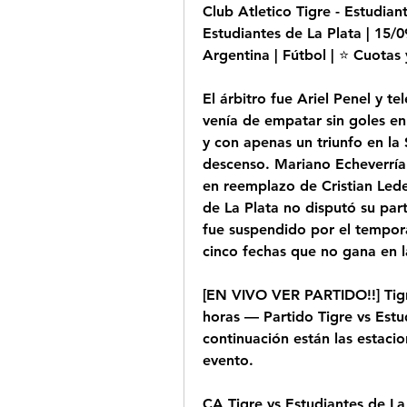
Club Atletico Tigre - Estudiant
Estudiantes de La Plata | 15
Argentina | Fútbol | ⭐ Cuotas
El árbitro fue Ariel Penel y t
venía de empatar sin goles en 
y con apenas un triunfo en la 
descenso. Mariano Echeverría
en reemplazo de Cristian Lede
de La Plata no disputó su par
fue suspendido por el tempora
cinco fechas que no gana en l
[EN VIVO VER PARTIDO!!] Tigre
horas — Partido Tigre vs Estud
continuación están las estaci
evento.
CA Tigre vs Estudiantes de La