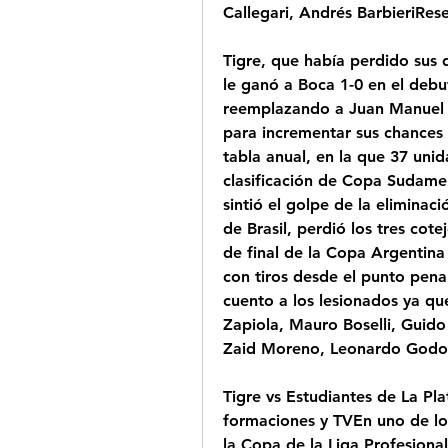
Callegari, Andrés BarbieriRese
Tigre, que había perdido sus d
le ganó a Boca 1-0 en el debu
reemplazando a Juan Manuel S
para incrementar sus chances d
tabla anual, en la que 37 uni
clasificación de Copa Sudameri
sintió el golpe de la eliminac
de Brasil, perdió los tres cot
de final de la Copa Argentina 
con tiros desde el punto pena
cuento a los lesionados ya que 
Zapiola, Mauro Boselli, Guido C
Zaid Moreno, Leonardo Godoy,
Tigre vs Estudiantes de La Plat
formaciones y TVEn uno de los
la Copa de la Liga Profesional 