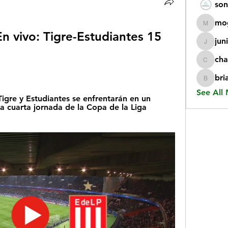
son
mo
mogy59
 vivo: Tigre-Estudiantes 15 
jun
juniorr
cha
chatgp
bri
briangi
See All
igre y Estudiantes se enfrentarán en un 
a cuarta jornada de la Copa de la Liga 