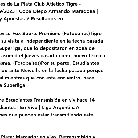
es de La Plata Club Atletico Tigre - 
/09/2023 | Copa Diego Armando Maradona | 
 y Apuestas ⚡ Resultados en
elevisó Fox Sports Premium. (Fotobaires)Tigre 
su visita a Independiente en la fecha pasada 
Superliga, que lo depositaron en zona de 
 asumió el jueves pasado como nuevo técnico 
sma. (Fotobaires)Por su parte, Estudiantes 
tido ante Newell´s en la fecha pasada porque 
l mientras que con este encuentro, hace 
a Superliga.
 Estudiantes Transmisión en viv hace 14 
iantes | En Vivo | Liga ArgentinaA 
ones que pueden estar transmitiendo este 
 Plata: Marcador en vivo, Retransmisión y 