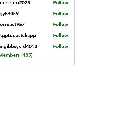
neriepro2025
Follow
gy59059
Follow
059
iorreact957
Follow
eact957
tgptdeustchapp
Follow
tdeustchapp
angibbsyxrd4018
Follow
bbsyxrd4018
 Members (185)