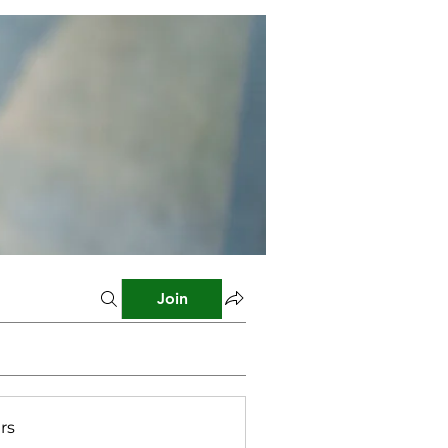
Join
rs